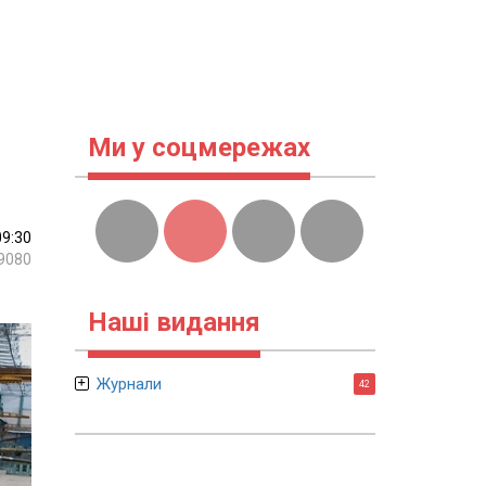
Ми у соцмережах
09:30
9080
Наші видання
Журнали
42