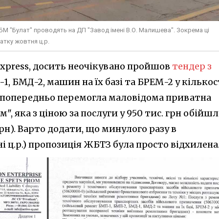
БМ "Булат" проводять на ДП "Завод імені В.О. Малишева". Зокрема ці
атку жовтня ц.р.
Express, досить неочікувано пройшов
тендер з
, БМД-2, машин на їх базі та БРЕМ-2 у кількос
і попередньо перемогла маловідома приватна
, яка з ціною за послуги у 950 тис. грн обійшл
рн). Варто додати, що минулого разу в
і ц.р.) пропозиція ЖБТЗ була просто відхилена