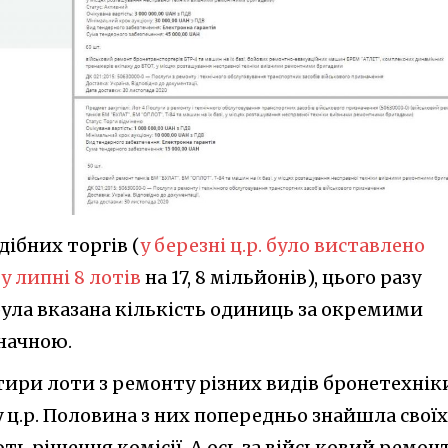
дібних торгів (
у березні ц.р. було виставлено
а
у липні 8 лотів
на 17, 8 мільйонів), цього разу
 була вказана кількість одиниць за окремими
значною.
ири лоти з ремонту різних видів бронетехніки
ц.р. Половина з них попередньо знайшла своїх
ють рішення комісії. А ось за військовий ремон