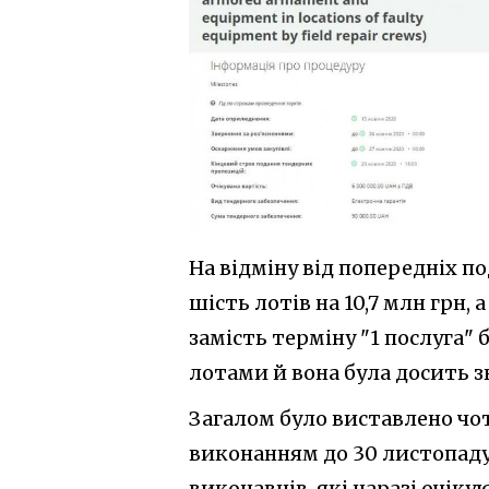
На відміну від попередніх по
шість лотів на 10,7 млн грн, 
замість терміну "1 послуга"
лотами й вона була досить 
Загалом було виставлено чот
виконанням до 30 листопаду 
виконавців, які наразі очіку