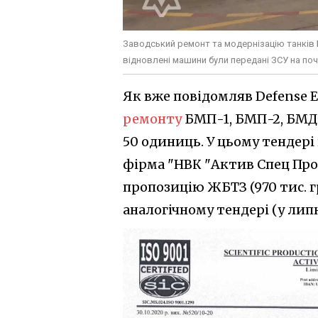
Заводський ремонт та модернізацію танків 
відновлені машини були передані ЗСУ на поч
Як вже повідомляв Defense 
ремонту
БМП-1, БМП-2, БМД-1
50 одиниць. У цьому тендер
фірма "НВК "Актив Спец Пром"
пропозицію ЖБТЗ (970 тис. г
аналогічному тендері (у липн