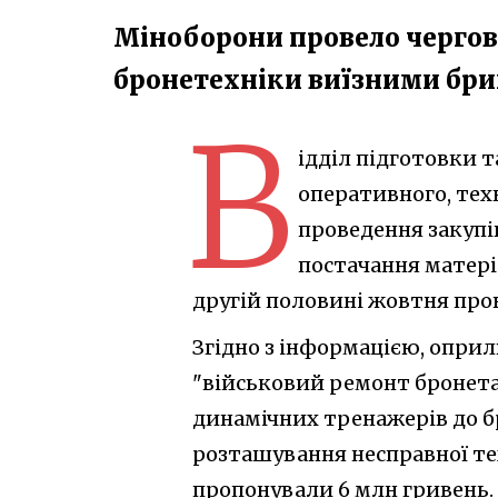
Міноборони провело чергов
бронетехніки виїзними бр
В
ідділ підготовки 
оперативного, тех
проведення закупі
постачання матері
другій половині жовтня про
Згідно з інформацією, опр
"військовий ремонт бронета
динамічних тренажерів до б
розташування несправної т
пропонували 6 млн гривень.