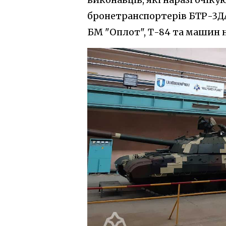
бронетранспортерів БТР-3ДА,
БМ "Оплот", Т-84 та машин на 