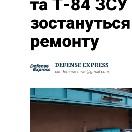
та Т-84 ЗСУ
зостануться
ремонту
DEFENSE EXPRESS
ukr.defense.news@gmail.com