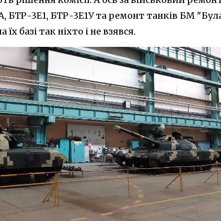
 БТР-3Е1, БТР-3Е1У та ремонт танків БМ "Була
їх базі так ніхто і не взявся.