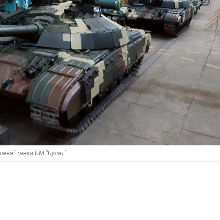
шева" танки БМ "Булат"