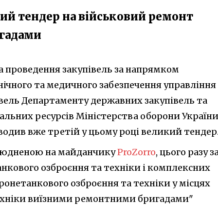
ий тендер на військовий ремонт
игадами
та проведення закупівель за напрямком
нічного та медичного забезпечення управління
вель Департаменту державних закупівель та
альних ресурсів Міністерства оборони України
водив вже третій у цьому році великий тендер
илюдненою на майданчику
ProZorro
, цього разу з
нкового озброєння та техніки і комплексних
ронетанкового озброєння та техніки у місцях
ехніки виїзними ремонтними бригадами"