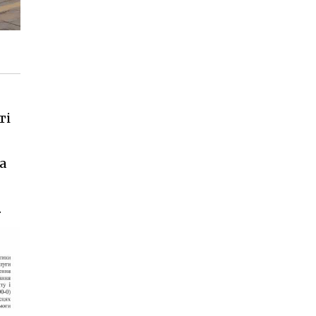
ті
а
.