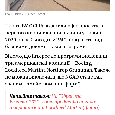
F/A-18 Block III Super Hornet
Наразі ВМС США відкрили офіс проєкту, а
першого керівника призначили у травні
2020 року. Сьогодні у ВМС працюють над
базовими документами програми.
Відомо, що інтерес до програми висловили
три американські компанії – Boeing,
Lockheed Martin і Northrop Grumman. Також
не можна виключати, що NGAD стане так
званим "сімейством платформ".
Читайте також:
На "Зброя та
Безпека-2020" свою продукцію покаже
американський Lockheed Martin (фото)