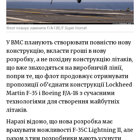
Флот планує замінити F/A-18E/F Super Hornet
У ВМС планують створювати повністю нову
конструкцію, вкласти гроші в нову
розробку, а не похідну конструкцію літаків,
що вже знаходяться на виробничій лінії,
попри те, що флот продовжує отримувати
пропозиції об’єднати конструкції Lockheed
Martin F-35 і Boeing F/A-18 з сучасними
технологіями для створення майбутніх
літаків.
Наразі відомо, що нова розробка має
врахувати можливості F-35C Lightning II, але
разом з тим розробники мають усунути