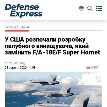
Головна
Новини
У США розпочали розробку
палубного винищувача, який
замінить F/A-18E/F Super Hornet
news.usni.org
21 серпня 2020, 14:03
2497