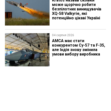
Kratos назвав скільки
може щорічно робити
безпілотних винищувачів
XQ-58 Valkyrie, які
потенційно цікаві Україні
04 серпня 2026
AMCA має стати
конкурентом Су-57 та F-35,
але Індія знову змінила
умови вибору виробника