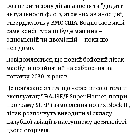
розширити зону дії авіаносця та "додати
актуальності флоту атомних авіаносців",
стверджують у ВМС США. Водночас в якій
саме конфігурації буде машина –
одномісній чи двомісній – поки що
невідомо.
Повідомляється, що новий бойовий літак
має бути прийнятий на озброєння на
початку 2030-х років.
Це пов’язано з тим, що через високі темпи
експлуатації F/A‑18E/F Super Hornet, попри
програму SLEP і замовлення нових Block ІІІ,
літак розпочнуть виводити зі складу
палубної авіації в наступному десятилітті
цього сторіччя.