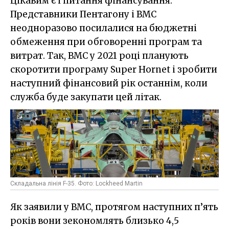
Цікавим є і питання фінансування.
Представники Пентагону і ВМС
неодноразово посилалися на бюджетні
обмеження при обговоренні програм та
витрат. Так, ВМС у 2021 році планують
скоротити програму Super Hornet і зробити
наступний фінансовий рік останнім, коли
служба буде закупати цей літак.
Складальна лінія F-35. Фото: Lockheed Martin
Як заявили у ВМС, протягом наступних п’ять
років вони зекономлять близько 4,5