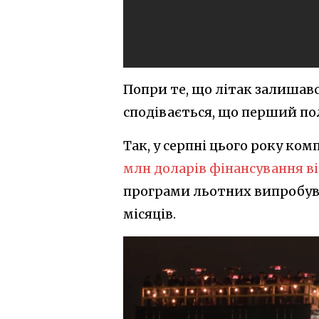
Попри те, що літак залишавс
сподівається, що перший пол
Так, у серпні цього року ко
млн доларів фінансування в
програми льотних випробува
місяців.