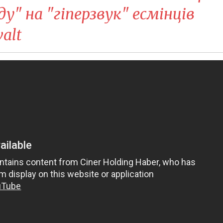
у" на "гіперзвук" есмінців
alt