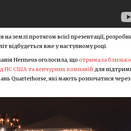
я на землі протягом всієї презентації, розробн
іт відбудеться вже у наступному році.
мпанія Hermeus оголосила, що
отримала близько
ід ПС США та венчурних компаній
для підтрим
нь Quarterhorse, які мають розпочатися через