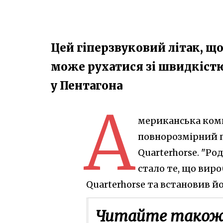
Цей гіперзвуковий літак, щ
може рухатися зі швидкістю
у Пентагона
А
мериканська ком
повнорозмірний п
Quarterhorse. "Ро
стало те, що виро
Quarterhorse та встановив й
Читайте також