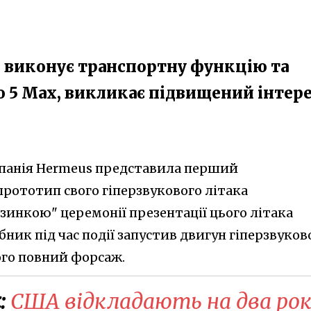
о виконує транспортну функцію та
 5 Мах, викликає підвищений інтер
панія Hermeus представила перший
рототип свого гіперзвукового літака
дзинкою" церемонії презентації цього літака
бник під час події запустив двигун гіперзвуков
ого повний форсаж.
:
США відкладають на два ро