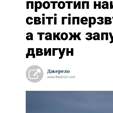
прототип н
світі гіперз
а також зап
двигун
Джерело
www.thedrive.com