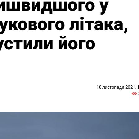
айшвидшого у
вукового літака,
устили його
10 листопада 2021, 