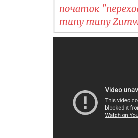
початок "переход
типу типу Zumw