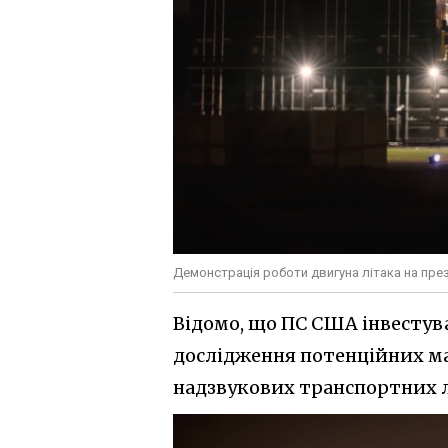
Демонстрація роботи двигуна літака на през
Відомо, що ПС США інвестува
дослідження потенційних ма
надзвукових транспортних л