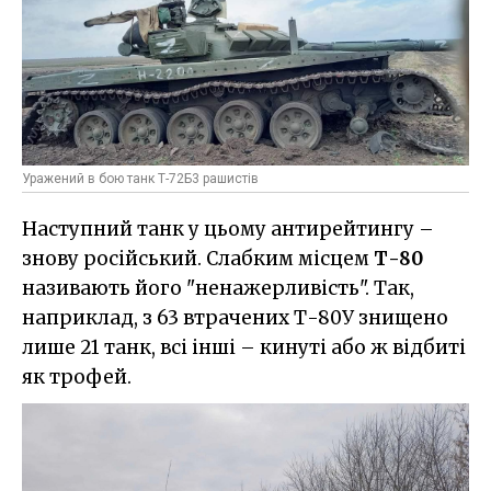
Уражений в бою танк Т-72Б3 рашистів
Наступний танк у цьому антирейтингу –
знову російський. Слабким місцем
Т-80
називають його "ненажерливість". Так,
наприклад, з 63 втрачених Т-80У знищено
лише 21 танк, всі інші – кинуті або ж відбиті
як трофей.