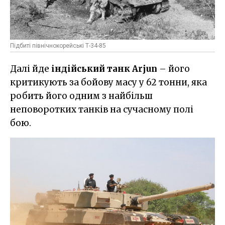
Підбиті північнокорейські Т-34-85
Далі йде
індійський танк
Arjun
– його
критикують за бойову масу у 62 тонни, яка
робить його одним з найбільш
неповоротких танків на сучасному полі
бою.