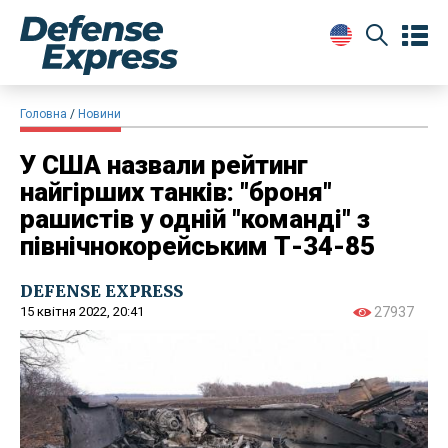
Головна
Новини
У США назвали рейтинг
найгірших танків: "броня"
рашистів у одній "команді" з
північнокорейським Т-34-85
DEFENSE EXPRESS
15 квітня 2022, 20:41
27937