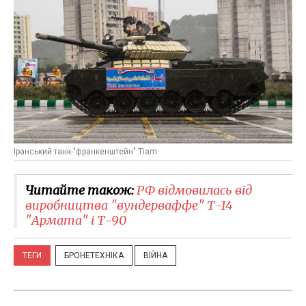
Іранський танк-"франкенштейн" Tiam
Читайте також:
РФ відмовилась від
виробництва "вундерваффе" Т-14
"Армата" і Т-90
ТЕГИ
БРОНЕТЕХНІКА
ВІЙНА