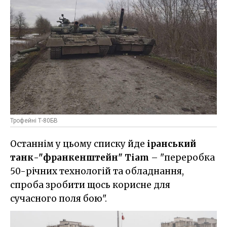
Трофейні Т-80БВ
Останнім у цьому списку йде
іранський
танк-"франкенштейн" Tiam
– "переробка
50-річних технологій та обладнання,
спроба зробити щось корисне для
сучасного поля бою".