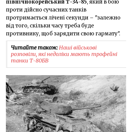
північнокорейський Т-34-85
, який в бою
проти дійсно сучасних танків
протримається лічені секунди – "залежно
від того, скільки часу треба буде
противнику, щоб зарядити свою гармату".
Читайте також:
Наші військові
розповіли, які недоліки мають трофейні
танки Т-80БВ