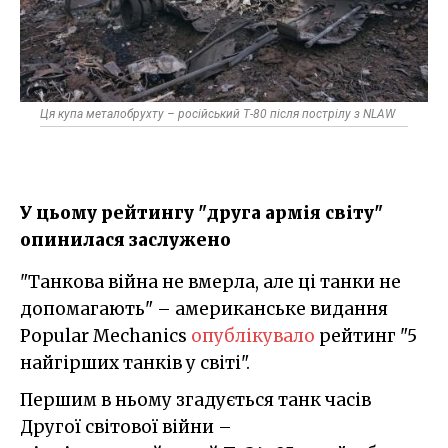
Ця купа металобрухту – російський Т-80 після пострілу з NLAW
У цьому рейтингу "друга армія світу"
опинилася заслужено
"Танкова війна не вмерла, але ці танки не
допомагають" – американське видання
Popular Mechanics
опублікувало
рейтинг "5
найгірших танків у світі".
Першим в ньому згадується танк часів
Другої світової війни –