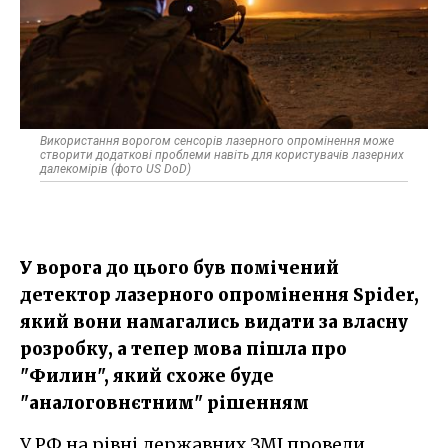
Використання ворогом сенсорів лазерного опромінення може
створити додаткові проблеми навіть для користувачів лазерних
далекомірів (фото US DoD)
У ворога до цього був помічений
детектор лазерного опромінення Spider,
який вони намагались видати за власну
розробку, а тепер мова пішла про
"Филин", який схоже буде
"аналоговнєтним" рішенням
У РФ на рівні державних ЗМІ провели