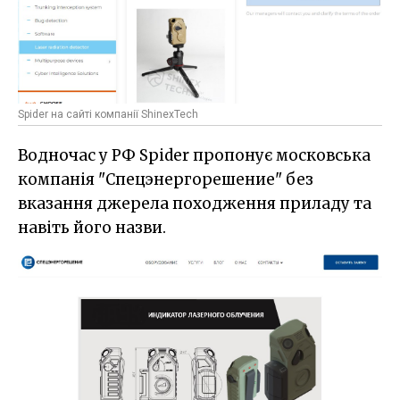
Spider на сайті компанії ShinexTech
Водночас у РФ Spider пропонує московська
компанія "Спецэнергорешение" без
вказання джерела походження приладу та
навіть його назви.