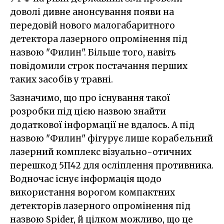
доволі дивне анонсування появи на
передовій нового малогабаритного
детектора лазерного опромінення під
назвою "Филин". Більше того, навіть
повідомили строк постачання перших
таких засобів у травні.
Зазначимо, що про існування такої
розробки під цією назвою знайти
додаткової інформації не вдалось. А під
назвою "Филин" фігурує лише корабельний
лазерний комплекс візуально-отичних
перешкод 5П42 для осліплення противника.
Водночас існує інформація щодо
використання ворогом компактних
детекторів лазерного опромінення під
назвою Spider, й цілком можливо, що це