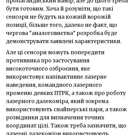
пропагандиський намір, але до цього треба
бути готовим. Хоча й розуміти, що такі
сенсори не будуть на кожній ворожій
позиції, більше того, далеко не факт, що
чергова "аналоговнєтна" розробка буде
демонструвати заявлені характеристики.
Але ці сенсори можуть попередити
противника про застосування
високоточного озброєння, яке
використовує напівактивне лазерне
наведення, командного лазерного
променю деяких ПТРК, а також про роботу
лазерного далекоміра, який зокрема
використовують снайперські пари, а також
розвідники для визначення точних
координат цілі. Також треба зазначити, що
лазерні далекоміри використовують