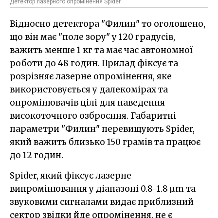
Детектор лазерного опромінення Spider
Відносно детектора "Филин" то оголошено,
що він має "поле зору" у 120 градусів,
важить менше 1 кг та має час автономної
роботи до 48 годин. Прилад фіксує та
розрізняє лазерне опромінення, яке
використовується у далекомірах та
опромінювачів цілі для наведення
високоточного озброєння. Габаритні
параметри "Филин" перевищують Spider,
який важить близько 150 грамів та працює
до 12 годин.
Spider, який фіксує лазерне
випромінювання у діапазоні 0.8-1.8 µm та
звуковими сигналами видає приблизний
сектор звідки йде опромінення, не є