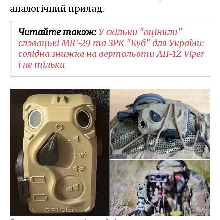
аналогічний прилад.
Читайте також:
У скільки "оцінили"
словацькі МіГ-29 та ЗРК "Куб" для України:
солідна знижка на вертольоти AH-1Z Viper
і не тільки