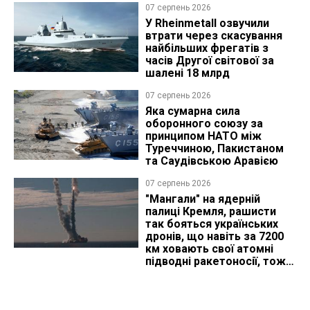
07 серпень 2026
У Rheinmetall озвучили
втрати через скасування
найбільших фрегатів з
часів Другої світової за
шалені 18 млрд
07 серпень 2026
Яка сумарна сила
оборонного союзу за
принципом НАТО між
Туреччиною, Пакистаном
та Саудівською Аравією
07 серпень 2026
"Мангали" на ядерній
палиці Кремля, рашисти
так бояться українських
дронів, що навіть за 7200
км ховають свої атомні
підводні ракетоносії, тож
що видно з космосу