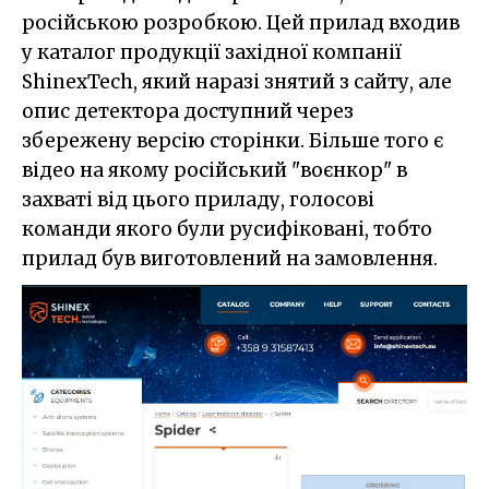
російською розробкою. Цей прилад входив
у каталог продукції західної компанії
ShinexTech, який наразі знятий з сайту, але
опис детектора доступний через
збережену версію сторінки. Більше того є
відео на якому російський "воєнкор" в
захваті від цього приладу, голосові
команди якого були русифіковані, тобто
прилад був виготовлений на замовлення.