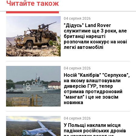
Читайте також
04 серпня 2026
"Дідусь" Land Rover
служитиме ще 3 роки, але
британці нарешті
розпочали конкурс на нові
легкі автомобілі
04 серпня 2026
Носій "Калібрів" "Серпухов",
на якому влаштовували
диверсію ГУР, тепер
отримав протидроновий
"мангал" і це не зовсім
новинка
04 серпня 2026
У Польщі наклали місця
падіння російських дронів