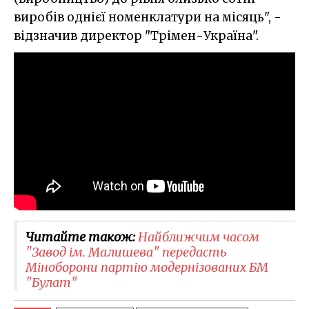
виробів однієї номенклатури на місяць", -
відзначив директор "Трімен-Україна".
Читайте також:
Найближчим часом
"Завод ім. Малишева" передасть
Міноборони партію модернізованих БМ
"Булат"