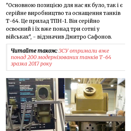
"Основною позицією для нас як було, так і є
серійне виробництво та оснащення танків
Т-64. Це прилад ТПН-1. Він серійно
освоєний і їх вже понад три сотні у
військах", - відзначив Дмитро Сафонов.
Читайте також:
ЗСУ отримали вже
понад 200 модернізованих танків Т-64
зразка 2017 року