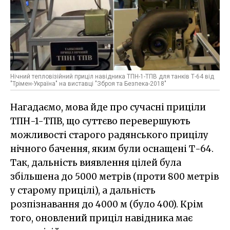
Нічний тепловізійний приціл навідника ТПН-1-ТПВ для танків Т-64 від
"Трімен-Україна" на виставці "Зброя та Безпека-2018"
Нагадаємо, мова йде про сучасні приціли
ТПН-1-ТПВ, що суттєво перевершують
можливості старого радянського прицілу
нічного бачення, яким були оснащені Т-64.
Так, дальність виявлення цілей була
збільшена до 5000 метрів (проти 800 метрів
у старому прицілі), а дальність
розпізнавання до 4000 м (було 400). Крім
того, оновлений приціл навідника має