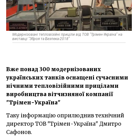
Модернізовані тепловізійні приціли від ТОВ "Трімен-Україна"​ на
виставці "Зброя та Безпека-2018"
Вже понад 300 модернізованих
українських танків оснащені сучасними
нічними тепловізійними прицілами
виробництва вітчизняної компанії
"Трімен-Україна"
Таку інформацію оприлюднив технічний
директор ТОВ "Трімен-Україна" Дмитро
Сафонов.