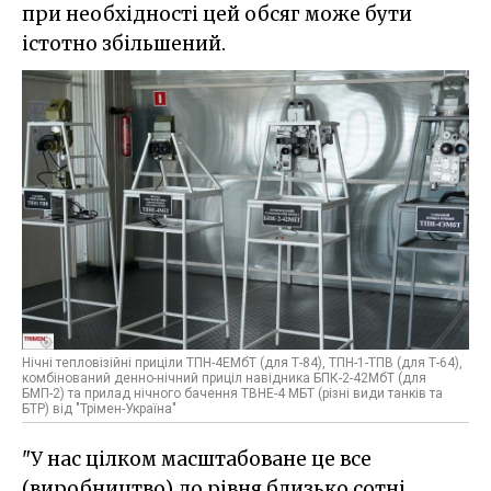
при необхідності цей обсяг може бути
істотно збільшений.
Нічні тепловізійні приціли ТПН-4ЕМбТ (для Т-84), ТПН-1-ТПВ (для Т-64),
комбінований денно-нічний приціл навідника БПК-2-42МбТ (для
БМП-2) та прилад нічного бачення ТВНЕ-4 МБТ (різні види танків та
БТР) від "Трімен-Україна"
"У нас цілком масштабоване це все
(виробництво) до рівня близько сотні