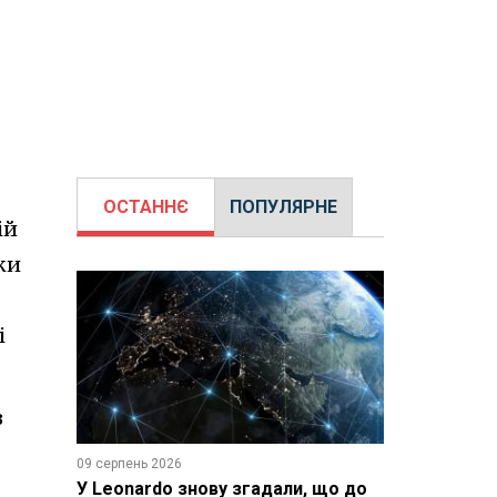
ОСТАННЄ
ПОПУЛЯРНЕ
ій
ки
і
з
09 серпень 2026
,
У Leonardo знову згадали, що до