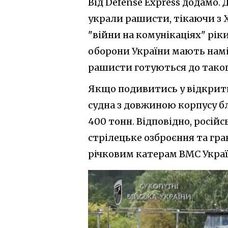
Від Defense Express додамо. 
украли рашисти, тікаючи з 
"війни на комунікаціях" рік
оборони України мають намі
рашисти готуються до таког
Якщо подивитись у відкрити
судна з довжиною корпусу б
400 тонн. Відповідно, росі
стрілецьке озброєння та гра
річковим катерам ВМС Украї