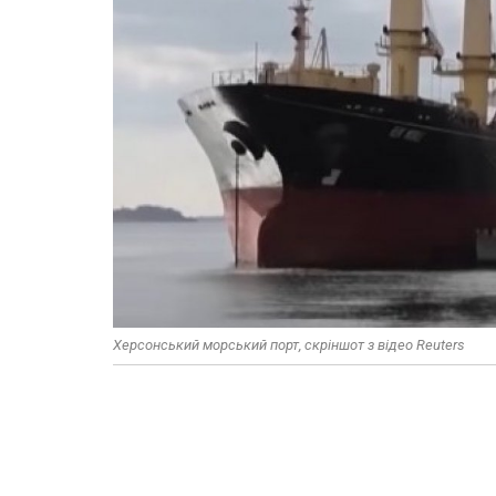
Херсонський морський порт, скріншот з відео Reuters