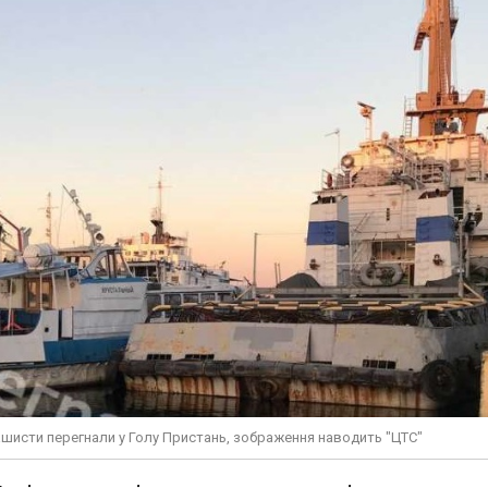
ашисти перегнали у Голу Пристань, зображення наводить "ЦТС"