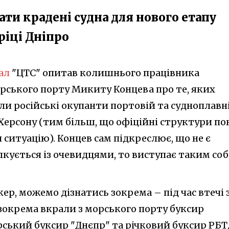
и крадені судна для нового етапу
ріці Дніпро
ал
"ЦТС" опитав колишнього працівника
рського порту Микиту Концева про те, яких
ли російські окупанти портовій та судноплавн
Херсону (тим більш, що офіційні структури по
ситуацію). Концев сам підкреслює, що не є
лкується із очевидцями, то виступає таким соб
ікер, можемо дізнатись зокрема – під час втечі 
 зокрема вкрали з морського порту буксир
рський буксир "Днєпр" та річковий буксир РБТ