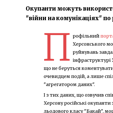
Окупанти можуть використат
"війни на комунікаціях" по 
П
рофільний
порт
Херсонського мо
руйнувань завда
інфраструктурі 
що не беруться коментувати 
очевидцем подій, а лише спі
"агрегатором даних".
І з тих даних, що озвучив сп
Херсону російські окупанти
льодового класу "Бакай", мо