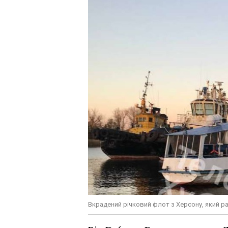
Вкрадений річковий флот з Херсону, який р