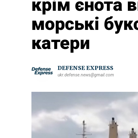
крім єнота в
морські букс
катери
DEFENSE EXPRESS
ukr.defense.news@gmail.com