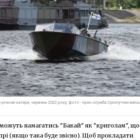
 річкові катери, червень 2022 року, фото - прес-служба Сухопутних війсь
можуть намагатись "Бакай" як "криголам", що
прі (якщо така буде звісно). Щоб прокладати