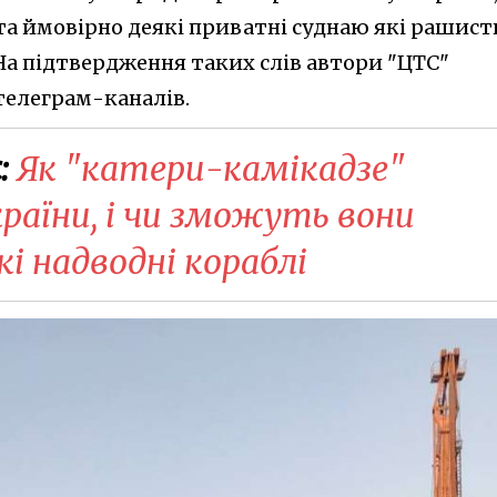
та ймовірно деякі приватні суднаю які рашист
На підтвердження таких слів автори "ЦТС"
телеграм-каналів.
:
Як "катери-камікадзе"
раїни, і чи зможуть вони
і надводні кораблі