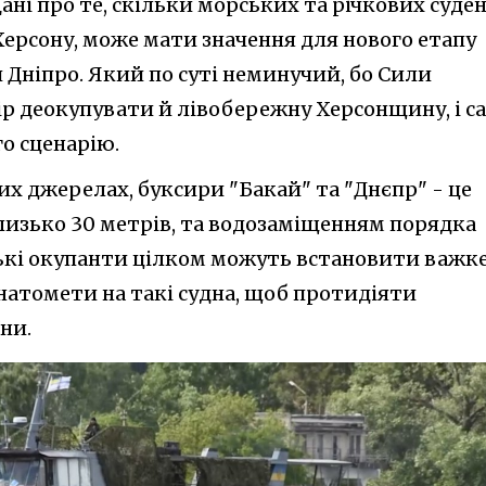
Дані про те, скільки морських та річкових суде
Херсону, може мати значення для нового етапу
и Дніпро. Який по суті неминучий, бо Сили
р деокупувати й лівобережну Херсонщину, і с
о сценарію.
х джерелах, буксири "Бакай" та "Днєпр" - це
лизько 30 метрів, та водозаміщенням порядка
йські окупанти цілком можуть встановити важк
натомети на такі судна, щоб протидіяти
ни.