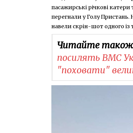
пасажирські річкові катери 
перегнали у Голу Пристань. 
навели скрін-шот одного із 
Читайте також
посилять ВМС Ук
"поховати" велик