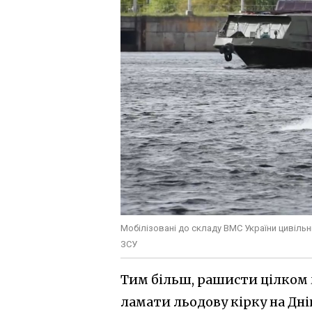
Мобілізовані до складу ВМС України цивільні
ЗСУ
Тим більш, рашисти цілком 
ламати льодову кірку на Дні