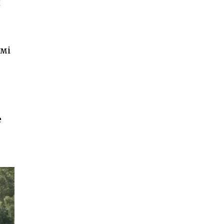
н
амі
е