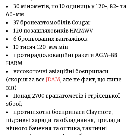
30 мінометів, по 10 одиниць у 120-, 82- та
60-мм
37 бронеавтомобілів Cougar
120 позашляховиків HMMWV
6 броньованих вантажівок
10 тисяч 120-мм мін
протирадіолокаційні ракети AGM-88
HARM
високоточні авіаційні боєприпаси
(скоріш за все
JDAM
, але не факт, що лише
він)
Понад 2700 гранатометів і стрілецької
зброї;
протипіхотні боєприпаси Claymore,
підривні заряди та обладнання, прилади
нічного бачення та оптика, тактичні