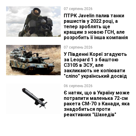
07 серпень 2026
ПТРК Javelin палив танки
рашистів у 2022 році, а
тепер зроблять ще
кращим з новою ГСН, але
розробить її інша компанія
07 серпень 2026
У Південні Кореї згадують
за Leopard 1 з баштою
C3105 в ЗСУ, але
закликають не копіювати
"сліпо" український досвід
06 серпень 2026
Є натяк, що в Україну може
потрапити маленька 72-см
ракета CM-70 з Канади, яка
знадобиться проти
реактивних "Шахедів"