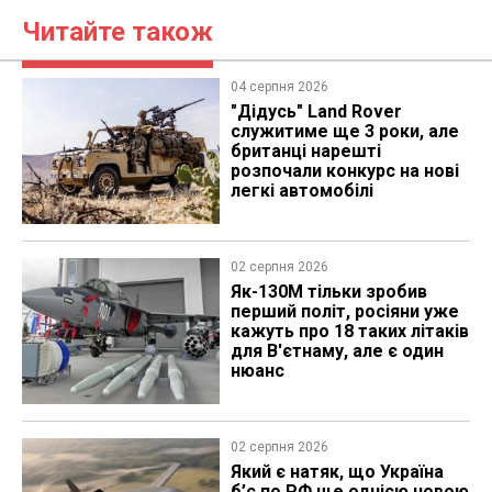
Читайте також
04 серпня 2026
"Дідусь" Land Rover
служитиме ще 3 роки, але
британці нарешті
розпочали конкурс на нові
легкі автомобілі
02 серпня 2026
Як-130М тільки зробив
перший політ, росіяни уже
кажуть про 18 таких літаків
для В'єтнаму, але є один
нюанс
02 серпня 2026
Який є натяк, що Україна
б’є по РФ ще однією новою