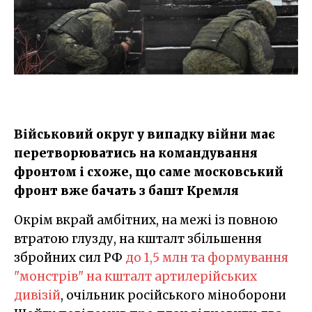
Військовий округ у випадку війни має
перетворюватись на командування
фронтом і схоже, що саме московський
фронт вже бачать з башт Кремля
Окрім вкрай амбітних, на межі із повною
втратою глузду, на кшталт збільшення
збройних сил РФ
до 1,5 млн та формування
"монстрів" на кшталт артилерійських
дивізій
, очільник російського міноборони