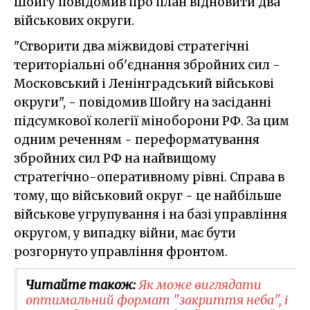
Шойгу повідомив про план відновити два
військових округи.
"Створити два міжвидові стратегічні
територіальні об'єднання збройних сил -
Московський і Ленінградський військові
округи", - повідомив Шойгу на засіданні
підсумкової колегії міноборони РФ. За цим
одним реченням - переформатування
збройних сил РФ на найвищому
стратегічно-оперативному рівні. Справа в
тому, що військовий округ - це найбільше
військове угрупування і на базі управління
округом, у випадку війни, має бути
розгорнуто управління фронтом.
Читайте також:
Як може виглядати
оптимальний формат "закриття неба", і