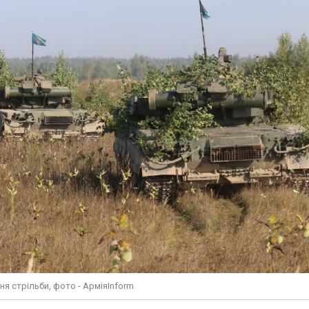
ня стрільби, фото - АрміяInform