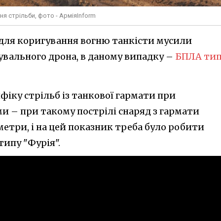
ня стрільби, фото - АрміяInform
 для коригування вогню танкісти мусили
дувального дрона, в даному випадку –
БПЛА ти
іку стрільб із танкової гармати при
 – при такому пострілі снаряд з гармати
метри, і на цей показник треба було робити
ипу "Фурія".