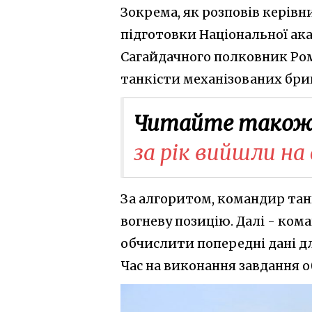
Зокрема, як розповів керів
підготовки Національної ака
Сагайдачного полковник Ром
танкісти механізованих бриг
Читайте також
за рік вийшли на
За алгоритом, командир тан
вогневу позицію. Далі - ко
обчислити попередні дані дл
Час на виконання завдання 