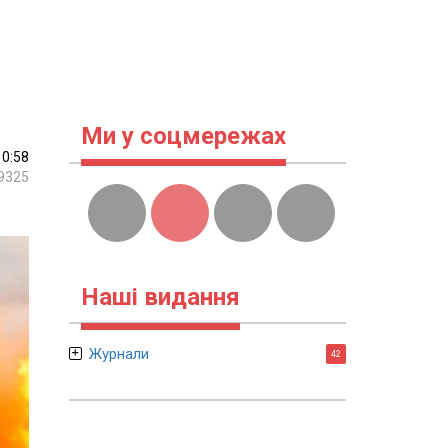
Ми у соцмережах
10:58
9325
Наші видання
Журнали
42