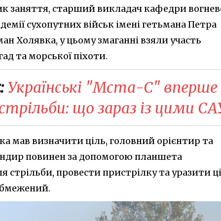
ник заняття, старший викладач кафедри вогнев
демії сухопутних військ імені гетьмана Петра
ан Холявка, у цьому змаганні взяли участь
ад та морської піхоти.
:
Українські "Мста-С" вперше
 стрільби: що зараз із цими СА
ка мав визначити ціль, головний орієнтир та
мандир повинен за допомогою планшета
я стрільби, провести пристрілку та уразити ці
обмежений.