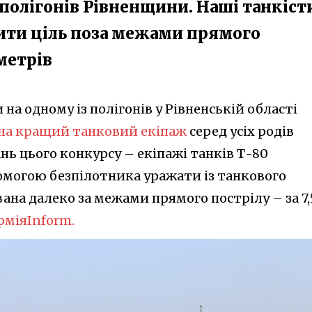
 полігонів Рівненщини. Наші танкіст
ити ціль поза межами прямого
метрів
 на одному із полігонів у Рівненській області
на кращий танковий екіпаж
серед усіх родів
ань цього конкурсу – екіпажі танків Т-80
омогою безпілотника уражати із танкового
ана далеко за межами прямого пострілу – за 7,
рміяInform.