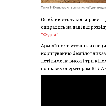
Танки Т-80 висуваються на позиції для веден
Особливість такої вправи –
опиратись на дані від розві
"Фурія"
.
АрміяInform уточнила специф
коригуванню безпілотниками
летітиме на висоті три кіло
поправку операторам БПЛА т