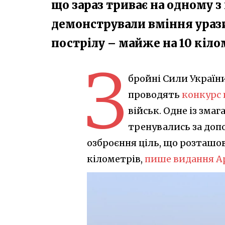
що зараз триває на одному з
демонстрували вміння ураз
пострілу – майже на 10 кіло
З
бройні Сили України
проводять
конкурс 
військ. Одне із змаг
тренувались за доп
озброєння ціль, що розташов
кілометрів,
пише видання А