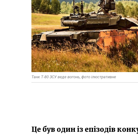
Танк Т-80 ЗСУ веде вогонь, фото ілюстративне
Це був один із епізодів кон