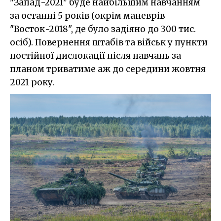
"Запад-2021" буде найбільшим навчанням
за останні 5 років (окрім маневрів
"Восток-2018", де було задіяно до 300 тис.
осіб). Повернення штабів та військ у пункти
постійної дислокації після навчань за
планом триватиме аж до середини жовтня
2021 року.