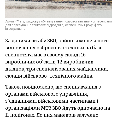
Армія РФ відпрацьовує облаштування польової залізничної переправи
для пересування танкових підрозділів, серпень 2021 року, фото
ілюстративне
За даними штабу ЗВО, район комплексного
відновлення озброєння і техніки на базі
спецпотяга має в своєму складі 16
виробничих об'єктів, 12 виробничих
ділянок, три спеціалізованих майданчики,
склади військово-технічного майна.
Також повідомлено, що спецнавчання з
органами військового управління,
з'єднаннями, військовими частинами і
організаціями МТЗ ЗВО йдуть одночасно на
11 полігонах. До цих маневрів залучено