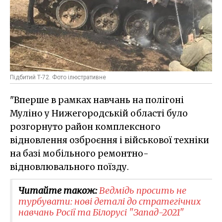
Підбитий Т-72. Фото ілюстративне
"Вперше в рамках навчань на полігоні
Муліно у Нижегородській області було
розгорнуто район комплексного
відновлення озброєння і військової техніки
на базі мобільного ремонтно-
відновлювального поїзду.
Читайте також:
Ведмідь просить не
турбувати: нові деталі до стратегічних
навчань Росії та Білорусі "Запад-2021"