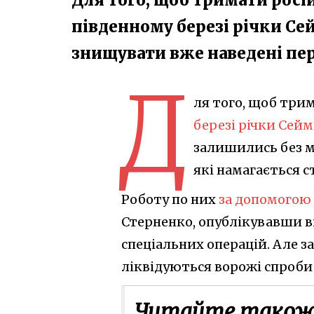
південному березі річки Се
знищувати вже наведені пе
Д
ля того, щоб три
березі річки Сейм
залишились без м
які намагається с
Роботу по них
за допомогою
Стерненко, опублікувавши ві
спеціальних операцій. Але за
ліквідуються ворожі спроби
Читайте також