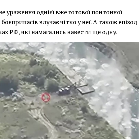
е ураження однієї вже готової понтонної
боєприпасів влучає чітко у неї. А також епізод 
ах РФ, які намагались навести ще одну.