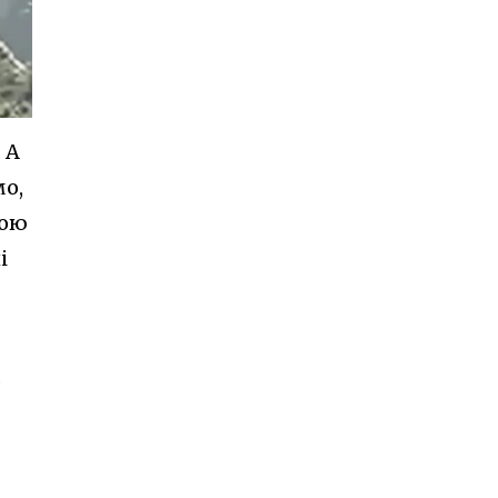
 А
мо,
ною
і