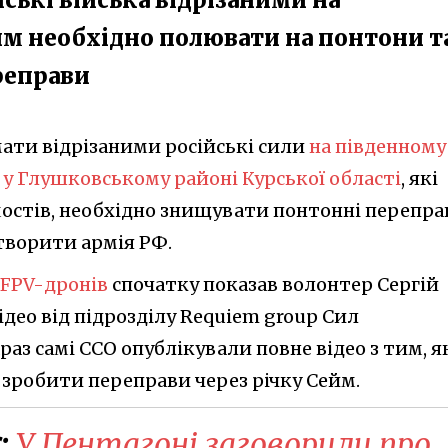
йм необхідно полювати на понтони т
реправи
мати відрізаними російські сили
на південному
 у Глушковському районі Курської області
, які
остів, необхідно знищувати понтонні перепра
творити армія РФ.
 FPV-дронів
спочатку показав волонтер Сергій
део від підрозділу Requiem group Сил
раз самі ССО опублікували повне відео з тим, я
 зробити переправи через річку Сейм.
:
У Пентагоні заговорили про