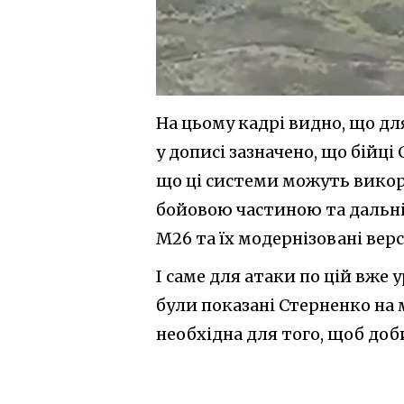
На цьому кадрі видно, що дл
у дописі зазначено, що бійц
що ці системи можуть викор
бойовою частиною та дальніс
M26 та їх модернізовані верс
І саме для атаки по цій вже 
були показані Стерненко на 
необхідна для того, щоб доб