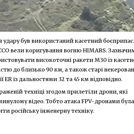
я удару був використаний касетний боєприпас.
і ССО вели коригування вогню HIMARS. Зазначи
истовувати високоточні ракети M30 із касет
тю до близько 90 км, а також старі некерован
ії ER із дальностями 32 та 45 км відповідно.
ураженій техніці згодом прилетіли дрони, які
минулому відео. Тобто атака FPV-дронами була
ити російську інженерну техніку.