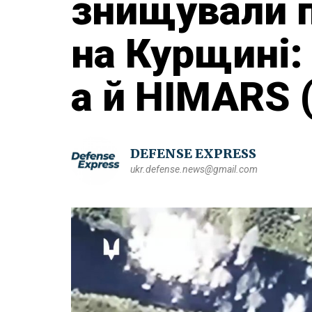
знищували п
на Курщині:
а й HIMARS 
DEFENSE EXPRESS
ukr.defense.news@gmail.com