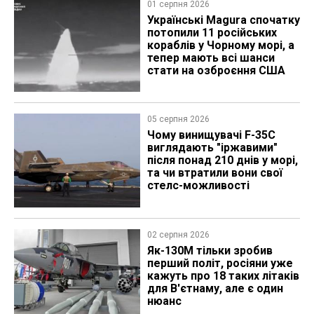
01 серпня 2026
Українські Magura спочатку
потопили 11 російських
кораблів у Чорному морі, а
тепер мають всі шанси
стати на озброєння США
05 серпня 2026
Чому винищувачі F-35C
виглядають "іржавими"
після понад 210 днів у морі,
та чи втратили вони свої
стелс-можливості
02 серпня 2026
Як-130М тільки зробив
перший політ, росіяни уже
кажуть про 18 таких літаків
для В'єтнаму, але є один
нюанс