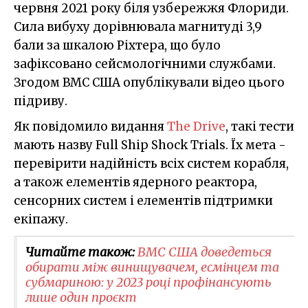
червня 2021 року біля узбережжя Флориди.
Сила вибуху дорівнювала магнитуді 3,9
бали за шкалою Ріхтера, що було
зафіксовано сейсмологічними службами.
Згодом ВМС США опублікували відео цього
підриву.
Як повідомило видання
The Drive
, такі тести
мають назву Full Ship Shock Trials. Їх мета -
перевірити надійність всіх систем корабля,
а також елементів ядерного реактора,
сенсорних систем і елементів підтримки
екіпажу.
Читайте також:
ВМС США доведеться
обирати між винищувачем, есмінцем та
субмариною: у 2023 році профінансують
лише один проєкт