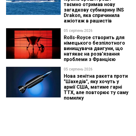
таємно отримав нову
загадкову субмарину INS
Drakon, яка спричинила
ажіотаж в рашистів
05 серпень 2026
Rolls-Royce створить для
німецького безпілотного
винищувача двигуни, що
натякає на розв'язання
проблеми з Францією
05 серпень 2026
Нова зенітна ракета проти
"Шахедів", яку хочуть у
армії США, матиме гарні
ТТХ, але повторює ту саму
помилку