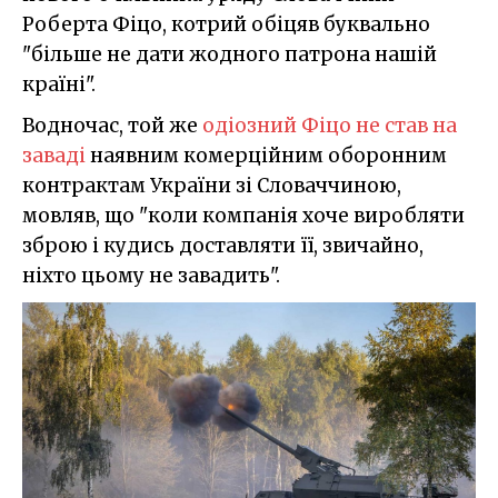
Роберта Фіцо, котрий обіцяв буквально
"більше не дати жодного патрона нашій
країні".
Водночас, той же
одіозний Фіцо не став на
заваді
наявним комерційним оборонним
контрактам України зі Словаччиною,
мовляв, що "коли компанія хоче виробляти
зброю і кудись доставляти її, звичайно,
ніхто цьому не завадить".