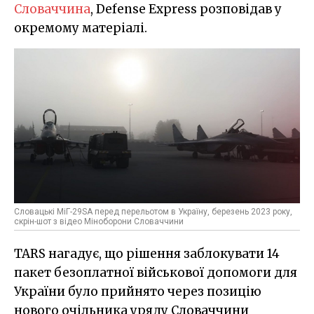
Словаччина
, Defense Express розповідав у
окремому матеріалі.
Словацькі МіГ-29SA перед перельотом в Україну, березень 2023 року,
скрін-шот з відео Міноборони Словаччини
TARS нагадує, що рішення заблокувати 14
пакет безоплатної військової допомоги для
України було прийнято через позицію
нового очільника уряду Словаччини