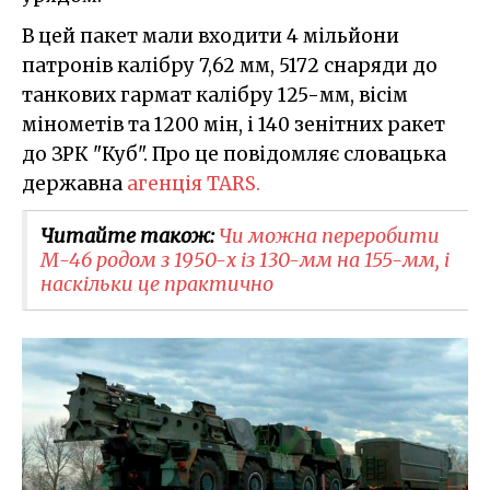
В цей пакет мали входити 4 мільйони
патронів калібру 7,62 мм, 5172 снаряди до
танкових гармат калібру 125-мм, вісім
мінометів та 1200 мін, і 140 зенітних ракет
до ЗРК "Куб". Про це повідомляє словацька
державна
агенція TARS.
Читайте також:
Чи можна переробити
М-46 родом з 1950-х із 130-мм на 155-мм, і
наскільки це практично