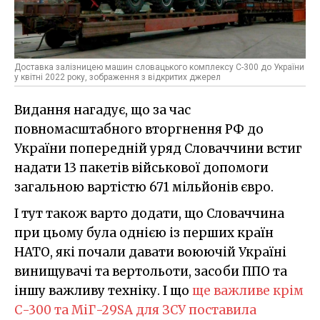
Доставка залізницею машин словацького комплексу С-300 до України
у квітні 2022 року, зображення з відкритих джерел
Видання нагадує, що за час
повномасштабного вторгнення РФ до
України попередній уряд Словаччини встиг
надати 13 пакетів військової допомоги
загальною вартістю 671 мільйонів євро.
І тут також варто додати, що Словаччина
при цьому була однією із перших країн
НАТО, які почали давати воюючій Україні
винищувачі та вертольоти, засоби ППО та
іншу важливу техніку. І що
ще важливе крім
С-300 та МіГ-29SA для ЗСУ поставила