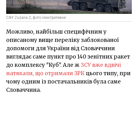
САУ Zuzana 2, фото ілюстративне
Можливо, найбільш специфічним у
описаному вище переліку заблокованої
допомоги для України від Словаччини
виглядає саме пункт про 140 зенітних ракет
до комплексу "Куб". Але ж
ЗСУ вже вдвічі
натякали, що отримали ЗРК
цього типу, при
чому одним із постачальників була саме
Словаччина.