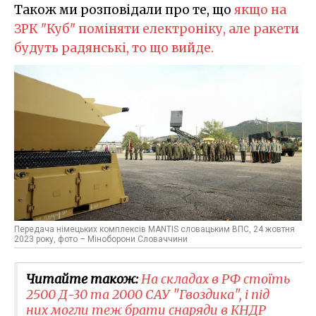
Також ми розповідали про те, що
якщо на
ЗРК "Куб" поміняти електроніку, але ракети
будуть радянські, то що вийде.
Передача німецьких комплексів MANTIS словацьким ВПС, 24 жовтня
2023 року, фото – Міноборони Словаччини
Читайте також:
На складах в РФ стоїть
2500 Д-30 та 2000 САУ "Гвоздика", і під
них могли теж брати снаряди в КНДР