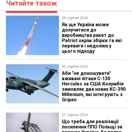
Читайте також
06 серпня 2026
Як ще Україна може
долучитися до
виробництва ракет до
Patriot окрім збірки та які
переваги і недоліки у
цього підходу
05 серпня 2026
Аби "не доношувати"
вживані літаки C-130
Hercules за США Колумбія
замовляє два нових KC-390
Millenium, які інтегрують з
Gripen
01 серпня 2026
Що треба для реалізації
посилення ППО Польщі за