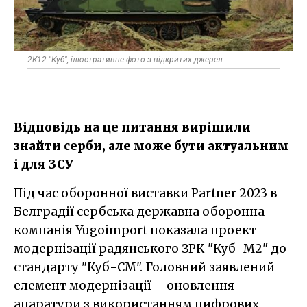
2К12 "Куб", ілюстративне фото з відкритих джерел
Відповідь на це питання вирішили
знайти серби, але може бути актуальним
і для ЗСУ
Під час оборонної виставки Partner 2023 в
Белградії сербська державна оборонна
компанія Yugoimport показала проект
модернізації радянського ЗРК "Куб-М2" до
стандарту "Куб-СМ". Головний заявлений
елемент модернізації – оновлення
апаратури з використанням цифрових