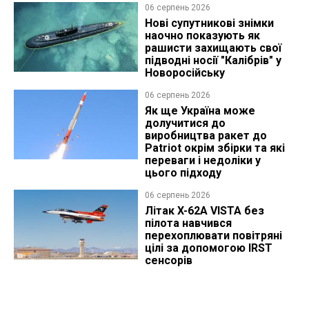
06 серпень 2026
Нові супутникові знімки
наочно показують як
рашисти захищають свої
підводні носії "Калібрів" у
Новоросійську
06 серпень 2026
Як ще Україна може
долучитися до
виробництва ракет до
Patriot окрім збірки та які
переваги і недоліки у
цього підходу
06 серпень 2026
Літак X-62A VISTA без
пілота навчився
перехоплювати повітряні
цілі за допомогою IRST
сенсорів