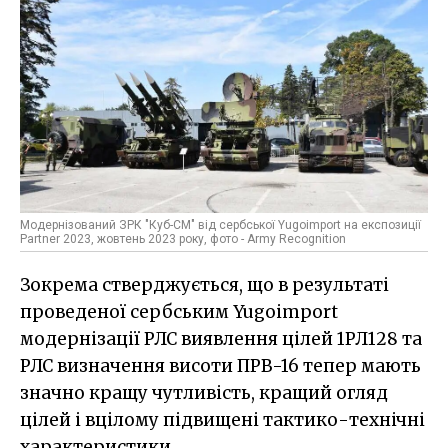
Модернізований ЗРК "Куб-СМ" від сербської Yugoimport на експозиції
Partner 2023, жовтень 2023 року, фото - Army Recognition
Зокрема стверджується, що в результаті
проведеної сербським Yugoimport
модернізації РЛС виявлення цілей 1РЛ128 та
РЛС визначення висоти ПРВ-16 тепер мають
значно кращу чутливість, кращий огляд
цілей і вцілому підвищені тактико-технічні
характеристики.