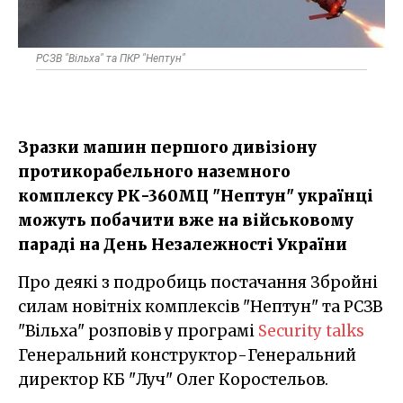
РСЗВ "Вільха" та ПКР "Нептун"
Зразки машин першого дивізіону
протикорабельного наземного
комплексу РК-360МЦ "Нептун" українці
можуть побачити вже на військовому
параді на День Незалежності України
Про деякі з подробиць постачання Збройні
силам новітніх комплексів "Нептун" та РСЗВ
"Вільха" розповів у програмі
Security talks
Генеральний конструктор-Генеральний
директор КБ "Луч" Олег Коростельов.