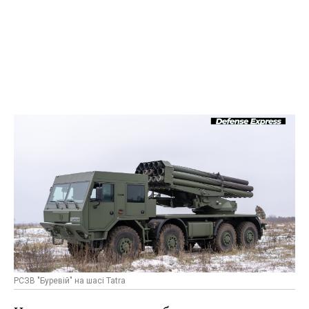
РСЗВ "Буревій" на шасі Tatra