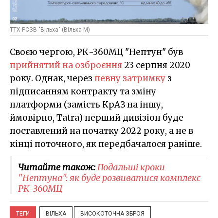
ТТХ РСЗВ "Вільха" (Вільха-М)
Своєю чергою, РК-360МЦ "Нептун" був
прийнятий на озброєння
23 серпня 2020
року. Однак, через
певну затримку
з
підписанням контракту та зміну
платформи (замість КрАЗ на іншу,
ймовірно, Tatra) перший дивізіон буде
поставлений на початку 2022 року, а не в
кінці поточного, як передбачалося раніше.
Читайте також:
Подальші кроки
"Нептуна": як буде розвиватися комплекс
РК-360МЦ
ТЕГИ
ВІЛЬХА
ВИСОКОТОЧНА ЗБРОЯ