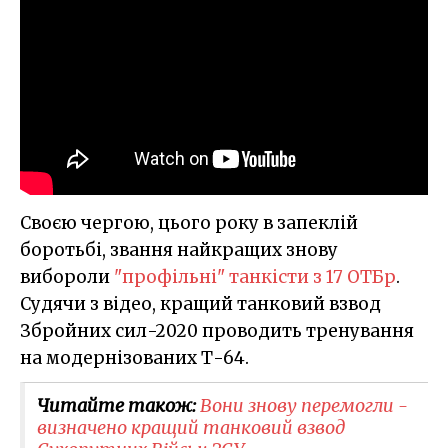
Своєю чергою, цього року в запеклій
боротьбі, звання найкращих знову
вибороли
"профільні" танкісти з 17 ОТБр
.
Судячи з відео, кращий танковий взвод
Збройних сил-2020 проводить тренування
на модернізованих Т-64.
Читайте також:
​Вони знову перемогли -
визначено кращий танковий взвод