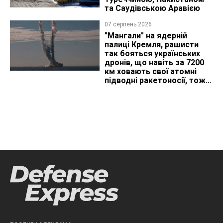
та Саудівською Аравією
07 серпень 2026
"Мангали" на ядерній
палиці Кремля, рашисти
так бояться українських
дронів, що навіть за 7200
км ховають свої атомні
підводні ракетоносії, тож
що видно з космосу