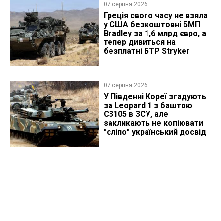
07 серпня 2026
Греція свого часу не взяла
у США безкоштовні БМП
Bradley за 1,6 млрд євро, а
тепер дивиться на
безплатні БТР Stryker
07 серпня 2026
У Південні Кореї згадують
за Leopard 1 з баштою
C3105 в ЗСУ, але
закликають не копіювати
"сліпо" український досвід