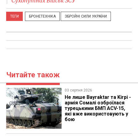
Сухопутних Військ ЗСУ
ТЕГИ
БРОНЕТЕХНІКА
ЗБРОЙНІ СИЛИ УКРАЇНИ
Читайте також
03 серпня 2026
Не лише Bayraktar та Kirpi -
армія Сомалі озброїлася
турецькими БМП ACV-15,
які вже використовують у
бою