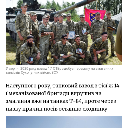
У серпні 2020 року взвод 17 ОТБр здобув перемогу на змаганнях
танкістів Сухопутних військ ЗСУ
Наступного року, танковий взвод з тієї ж 14-
ї механізованої бригади вирушив на
змагання вже на танках Т-84, проте через
низку причин посів останню сходинку.