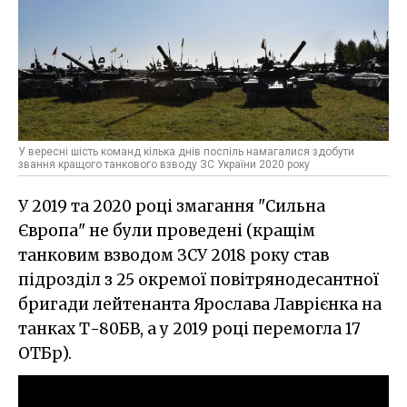
У вересні шість команд кілька днів поспіль намагалися здобути
звання кращого танкового взводу ЗС України 2020 року
У 2019 та 2020 році змагання "Сильна
Європа" не були проведені (кращім
танковим взводом ЗСУ 2018 року став
підрозділ з 25 окремої повітрянодесантної
бригади лейтенанта Ярослава Лаврієнка на
танках Т-80БВ, а у 2019 році перемогла 17
ОТБр).