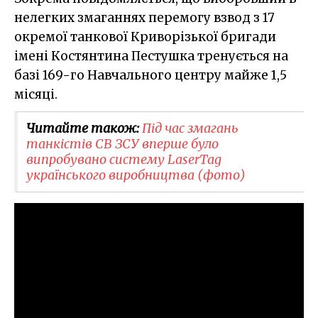
нелегких змаганнях перемогу взвод з 17
окремої танкової Криворізької бригади
імені Костянтина Пестушка тренується на
базі 169-го Навчального центру майже 1,5
місяці.
Читайте також:
Під час змагань
танкістів СВ ЗСУ вперше було
випробувано систему LaserTag
українського виробництва (фото)