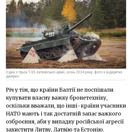
Один з трьох Т-55 латвійської армії, осінь 2024 року, фото з відкритих
джерел
Річ у тім, що країни Балтії не поспішали
купувати власну важку бронетехніку,
оскільки вважали, що інші-країни учасники
НАТО мають і так достатній запас важкого
озброєння, аби у випадку російської агресії
захистити Литву, Латвію та Естонію.