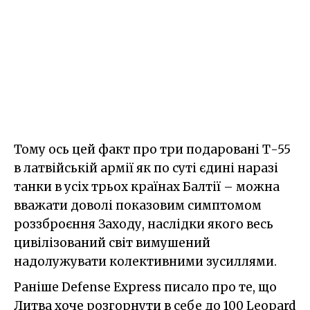
Тому ось цей факт про три подаровані Т-55
в латвійській армії як по суті єдині наразі
танки в усіх трьох країнах Балтії – можна
вважати доволі показовим симптомом
роззброєння Заходу, наслідки якого весь
цивілізований світ вимушений
надолужувати колективними зусиллями.
Раніше Defense Express писало про те, що
Литва хоче розгорнути в себе до 100 Leopard