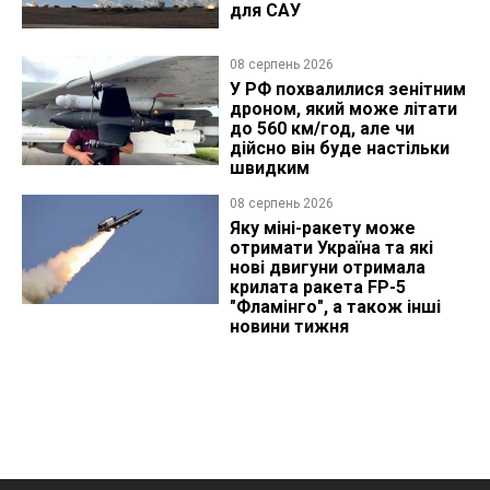
для САУ
08 серпень 2026
У РФ похвалилися зенітним
дроном, який може літати
до 560 км/год, але чи
дійсно він буде настільки
швидким
08 серпень 2026
Яку міні-ракету може
отримати Україна та які
нові двигуни отримала
крилата ракета FP-5
"Фламінго", а також інші
новини тижня