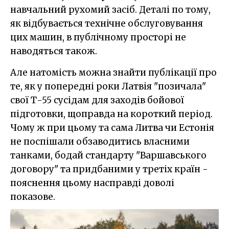
навчальний рухомий засіб. Деталі по тому,
як відбувається технічне обслуговування
цих машин, в публічному просторі не
наводяться також.
Але натомість можна знайти публікації про
те, як у попередні роки Латвія "позичала"
свої Т-55 сусідам для заходів бойової
підготовки, щоправда на короткий період.
Чому ж при цьому та сама Литва чи Естонія
не поспішали обзаводитись власними
танками, бодай стандарту "Варшавського
договору" та придбаними у третіх країн -
пояснення цьому насправді доволі
показове.