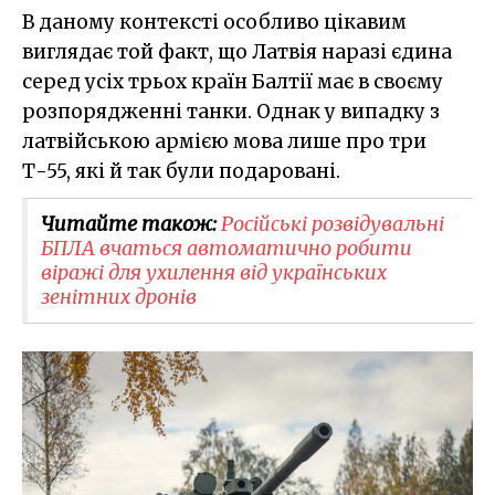
В даному контексті особливо цікавим
виглядає той факт, що Латвія наразі єдина
серед усіх трьох країн Балтії має в своєму
розпорядженні танки. Однак у випадку з
латвійською армією мова лише про три
Т-55, які й так були подаровані.
Читайте також:
Російські розвідувальні
БПЛА вчаться автоматично робити
віражі для ухилення від українських
зенітних дронів