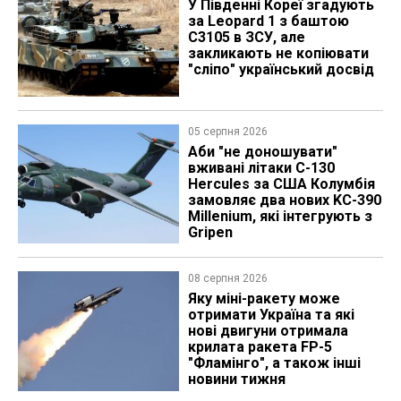
У Південні Кореї згадують
за Leopard 1 з баштою
C3105 в ЗСУ, але
закликають не копіювати
"сліпо" український досвід
05 серпня 2026
Аби "не доношувати"
вживані літаки C-130
Hercules за США Колумбія
замовляє два нових KC-390
Millenium, які інтегрують з
Gripen
08 серпня 2026
Яку міні-ракету може
отримати Україна та які
нові двигуни отримала
крилата ракета FP-5
"Фламінго", а також інші
новини тижня