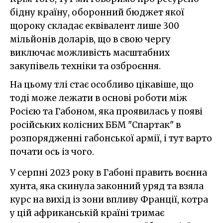
бідну країну, оборонний бюджет якої
щороку складає еквівалент лише 300
мільйонів доларів, що в свою чергу
виключає можливість масштабних
закупівель техніки та озброєння.
На цьому тлі стає особливо цікавіше, що
тоді може лежати в основі роботи між
Росією та Габоном, яка проявилась у появі
російських колісних ББМ "Спартак" в
розпорядженні габонської армії, і тут варто
почати ось із чого.
У серпні 2023 року в Габоні править воєнна
хунта, яка скинула законний уряд та взяла
курс на вихід із зони впливу Франції, котра
у цій африканській країні тримає