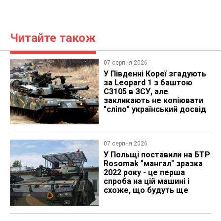
Читайте також
07 серпня 2026
У Південні Кореї згадують
за Leopard 1 з баштою
C3105 в ЗСУ, але
закликають не копіювати
"сліпо" український досвід
07 серпня 2026
У Польщі поставили на БТР
Rosomak "мангал" зразка
2022 року - це перша
спроба на цій машині і
схоже, що будуть ще