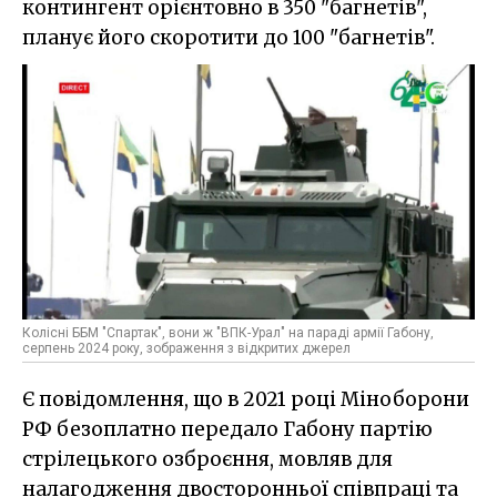
контингент орієнтовно в 350 "багнетів",
планує його скоротити до 100 "багнетів".
Колісні ББМ "Спартак", вони ж "ВПК-Урал" на параді армії Габону,
серпень 2024 року, зображення з відкритих джерел
Є повідомлення, що в 2021 році Міноборони
РФ безоплатно передало Габону партію
стрілецького озброєння, мовляв для
налагодження двосторонньої співпраці та