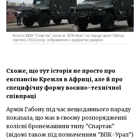
Колісні ББМ "Спартак", вони ж "ВПК-Урал" на параді армії Габону,
серпень 2024 року, зображення з відкритих джерел
Схоже, що тут історія не просто про
експансію Кремля в Африці, але й про
специфічну форму воєнно-технічної
співпраці
Армія Габону під час нещодавнього параду
показала, що має в своєму розпорядженні
колісні бронемашини типу "Спартак"
(відомі також під позначенням "ВПК-Урал")