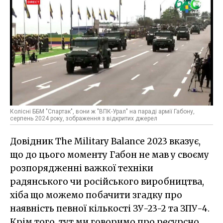
Колісні ББМ "Спартак", вони ж "ВПК-Урал" на параді армії Габону,
серпень 2024 року, зображення з відкритих джерел
Довідник The Military Balance 2023 вказує,
що до цього моменту Габон не мав у своєму
розпорядженні важкої техніки
радянського чи російського виробництва,
хіба що можемо побачити згадку про
наявність певної кількості ЗУ-23-2 та ЗПУ-4.
Крім того, тут ми говоримо про ресурсно