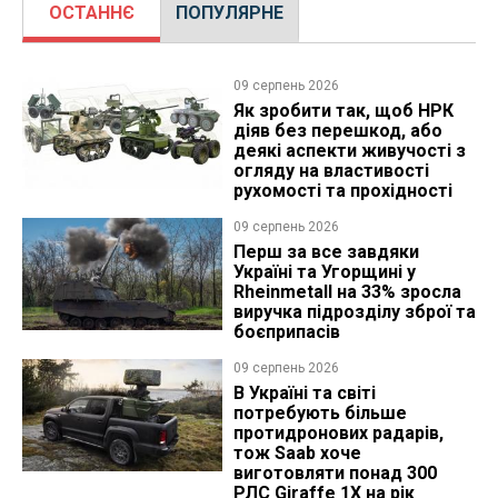
ОСТАННЄ
ПОПУЛЯРНЕ
09 серпень 2026
Як зробити так, щоб НРК
діяв без перешкод, або
деякі аспекти живучості з
огляду на властивості
рухомості та прохідності
09 серпень 2026
Перш за все завдяки
Україні та Угорщині у
Rheinmetall на 33% зросла
виручка підрозділу зброї та
боєприпасів
09 серпень 2026
В Україні та світі
потребують більше
протидронових радарів,
тож Saab хоче
виготовляти понад 300
РЛС Giraffe 1X на рік