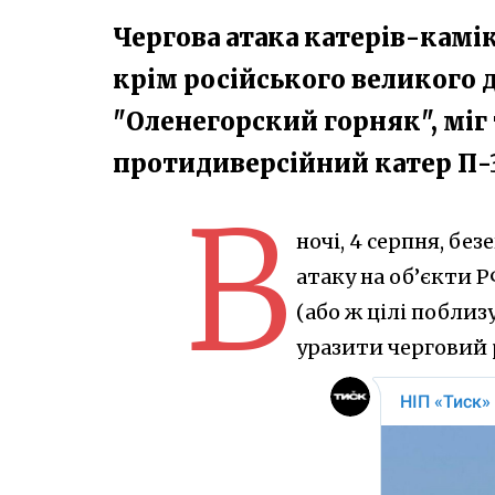
Чергова атака катерів-камік
крім російського великого 
"Оленегорский горняк", міг
протидиверсійний катер П-
В
ночі, 4 серпня, бе
атаку на об’єкти 
(або ж цілі поблизу
уразити черговий р