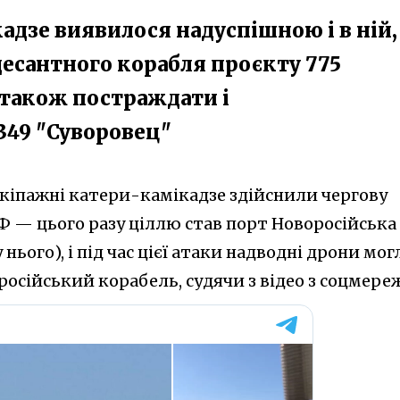
адзе виявилося надуспішною і в ній,
десантного корабля проєкту 775
 також постраждати і
349 "Суворовец"
зекіпажні катери-камікадзе здійснили чергову
РФ — цього разу ціллю став порт Новоросійська
 нього), і під час цієї атаки надводні дрони мог
осійський корабель, судячи з відео з соцмере