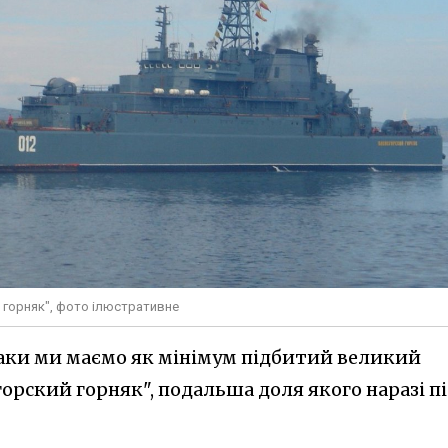
 горняк", фото ілюстративне
атаки ми маємо як мінімум підбитий великий
орский горняк", подальша доля якого наразі п