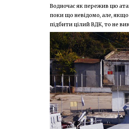
Водночас як пережив цю ата
поки що невідомо, але, якщ
підбити цілий ВДК, то не вик