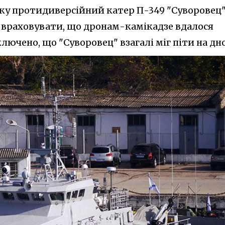
ку протидиверсійний катер П-349 "Суворовец
о враховувати, що дронам-камікадзе вдалося
лючено, що "Суворовец" взагалі міг піти на дно