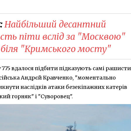
:
Найбільший десантний
сть піти вслід за "Москвою"
 біля "Кримського мосту"
 775 вдалося підбити підказують самі рашист
сійська Андрєй Кравченко, "моментально
икнути наслідків атаки безекіпажних катерів
кий горняк" і "Суворовец".