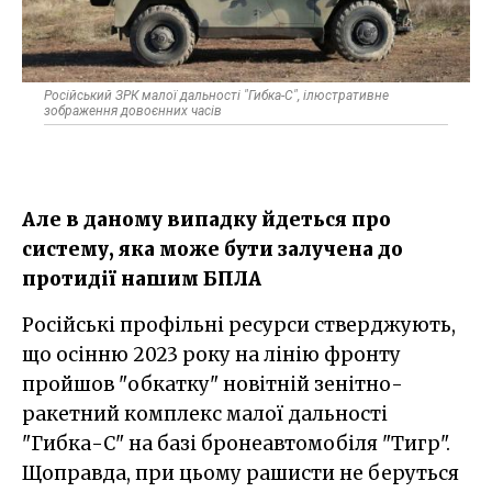
Російський ЗРК малої дальності "Гибка-С", ілюстративне
зображення довоєнних часів
Але в даному випадку йдеться про
систему, яка може бути залучена до
протидії нашим БПЛА
Російські профільні ресурси стверджують,
що осінню 2023 року на лінію фронту
пройшов "обкатку" новітній зенітно-
ракетний комплекс малої дальності
"Гибка-С" на базі бронеавтомобіля "Тигр".
Щоправда, при цьому рашисти не беруться