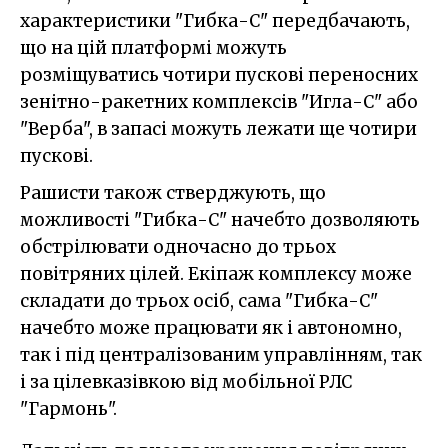
характеристики "Гибка-С" передбачають,
що на цій платформі можуть
розміщуватись чотири пускові переносних
зенітно-ракетних комплексів "Игла-С" або
"Верба", в запасі можуть лежати ще чотири
пускові.
Рашисти також стверджують, що
можливості "Гибка-С" начебто дозволяють
обстрілювати одночасно до трьох
повітряних цілей. Екіпаж комплексу може
складати до трьох осіб, сама "Гибка-С"
начебто може працювати як і автономно,
так і під централізованим управлінням, так
і за цілевказівкою від мобільної РЛС
"Гармонь".