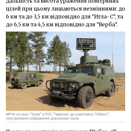
Дальність та висота ураження повітряних
цілей при цьому лишаються незмінними: до
6 км та до 3,5 км відповідно для "Игла-С", та
до 6,5 км та 4,5 км відповідно для "Верба".
МРУК на шасі "Тигра" із РЛС "Гармонь" до комплексу "Гибка-С",
ілюстративне зображення довоєнних часів