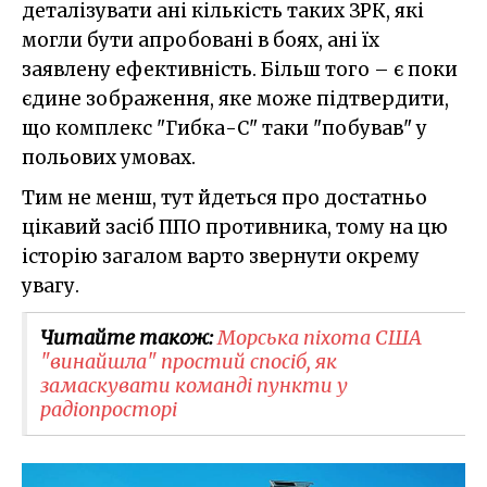
деталізувати ані кількість таких ЗРК, які
могли бути апробовані в боях, ані їх
заявлену ефективність. Більш того – є поки
єдине зображення, яке може підтвердити,
що комплекс "Гибка-С" таки "побував" у
польових умовах.
Тим не менш, тут йдеться про достатньо
цікавий засіб ППО противника, тому на цю
історію загалом варто звернути окрему
увагу.
Читайте також:
Морська піхота США
"винайшла" простий спосіб, як
замаскувати команді пункти у
радіопросторі