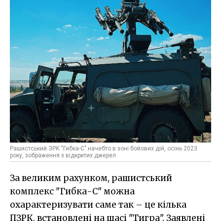
Рашистський ЗРК "Гибка-С" начебто в зоні бойових дій, осінь 2023
року, зображення з відкритих джерел
За великим рахунком, рашистський
комплекс "Гибка-С" можна
охарактеризувати саме так – це кілька
ПЗРК, встановлені на шасі "Тигра". Заявлені