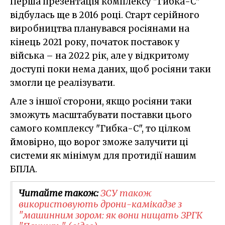
Перша презентація комплексу "Гибка-С"
відбулась ще в 2016 році. Старт серійного
виробництва планувався росіянами на
кінець 2021 року, початок поставок у
війська – на 2022 рік, але у відкритому
доступі поки нема даних, щоб росіяни таки
змогли це реалізувати.
Але з іншої сторони, якщо росіяни таки
зможуть масштабувати поставки цього
самого комплексу "Гибка-С", то цілком
ймовірно, що ворог зможе залучити ці
системи як мінімум для протидії нашим
БПЛА.
Читайте також:
ЗСУ також
використовують дрони-камікадзе з
"машинним зором: як вони нищать ЗРГК