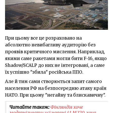
При цьому все це розраховано на
абсолютно невибагливу аудиторію без
проявів критичного мислення. Наприклад,
якими саме ракетами могли бити F-16, якщо
Shadow/SCALP до них не інтегровані, а саме
їх успішно "збила" російська ППО.
Але й тим сами створюється запит самого
населення РФ на безпосередню атаку країн
НАТО. При цьому "негайну та блискавичну".
Читайте також:
Фінляндія хоче
модернізувати усі наявні 41 M270, хоча