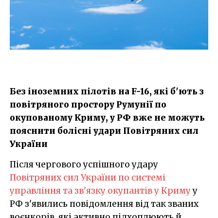
Без іноземних пілотів на F-16, які б'ють з
повітряного простору Румунії по
окупованому Криму, у РФ вже не можуть
пояснити болісні удари Повітряних сил
України
Після чергового успішного удару
Повітряних сил України по системі
управління та зв'язку окупантів у Криму
у
РФ з'явились повідомлення від так званих
воєнкорів, які активно підхоплюють й