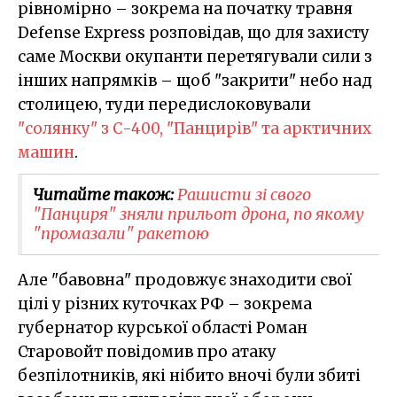
рівномірно – зокрема на початку травня
Defense Express розповідав, що для захисту
саме Москви окупанти перетягували сили з
інших напрямків – щоб "закрити" небо над
столицею, туди передислоковували
"солянку" з С-400, "Панцирів" та арктичних
машин
.
Читайте також:
Рашисти зі свого
"Панциря" зняли прильот дрона, по якому
"промазали" ракетою
Але "бавовна" продовжує знаходити свої
цілі у різних куточках РФ – зокрема
губернатор курської області Роман
Старовойт повідомив про атаку
безпілотників, які нібито вночі були збиті