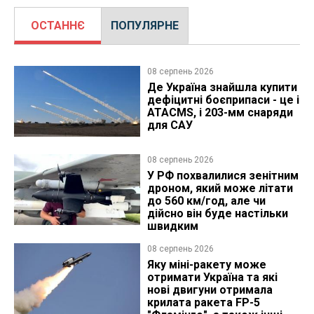
ОСТАННЄ
ПОПУЛЯРНЕ
08 серпень 2026
Де Україна знайшла купити
дефіцитні боєприпаси - це і
ATACMS, і 203-мм снаряди
для САУ
08 серпень 2026
У РФ похвалилися зенітним
дроном, який може літати
до 560 км/год, але чи
дійсно він буде настільки
швидким
08 серпень 2026
Яку міні-ракету може
отримати Україна та які
нові двигуни отримала
крилата ракета FP-5