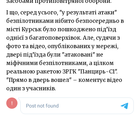
засобами протиповітряної оборони.
І що, серед усього, "у результаті атаки"
безпілотниками нібито безпосередньо в
місті Курськ було пошкоджено під’їзд
однієї з багатоповерхівок. Але, судячи з
фото та відео, опублікованих у мережі,
двері під’їзда були "атаковані" не
міфічними безпілотниками, а цілком
реальною ракетою ЗРГК "Панцирь-С1".
"Прямо в дверь вошел" – коментує відео
один з учасників.