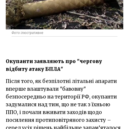
Фото ілюстративне
Окупанти заявляють про "чергову
відбиту атаку БПЛА"
Після того, як безпілотні літальні апарати
вперше влаштували "бавовну"
безпосередньо на території РФ, окупанти
задумалися над тим, що не так з їхньою
ППО, і почали вживати заходів щодо
посилення протиповітряного захисту –
серед усіх рішень найбільше запам’яталося,