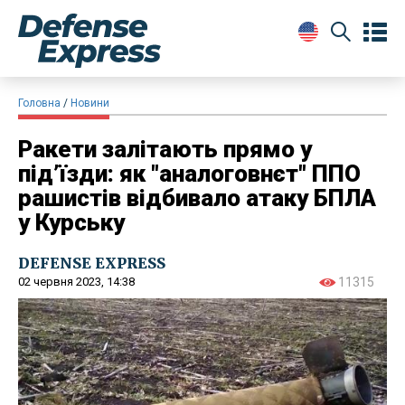
Головна
Новини
Ракети залітають прямо у
під’їзди: як "аналоговнєт" ППО
рашистів відбивало атаку БПЛА
у Курську
DEFENSE EXPRESS
02 червня 2023, 14:38
11315