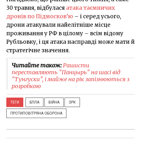
30 травня, відбулася
атака таємничих
дронів по Підмосков’ю
– і серед усього,
дрони атакували найелітніше місце
проживання у РФ в цілому – всім відому
Рубльовку, і ця атака насправді може мати й
стратегічне значення.
Читайте також:
Рашисти
переставляють "Панцырь" на шасі від
"Тунгуски", і майже на рік запізнюються з
розробкою
ТЕГИ
БПЛА
ВІЙНА
ЗРК
ПРОТИПОВІТРЯНА ОБОРОНА