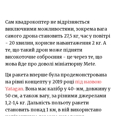
Сам квадрокоптер не відрізняється
виключними можливостями, зокрема вага
самого дрона становить 27,5 кг, час у повітрі
- 20 хвилин, корисне навантаження 2 кг. А
те, що такий дрон може підняти
високоточне озброєння - це через те, що
мова йде про доволі мініатюрну Mete.
Ця ракета вперше була продемонстрована
на рівні концепту у 2019 році
під назвою
Yatagan
. Вона має калібр у 40-мм, довжину у
50 см, а також вагу, за різними джерелами
1,2-1,4 кг. Дальність польоту ракети
становить понад 1 км, в ній використано