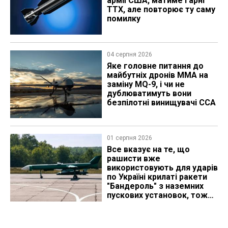
армії США, матиме гарні
ТТХ, але повторює ту саму
помилку
04 серпня 2026
Яке головне питання до
майбутніх дронів MMA на
заміну MQ-9, і чи не
дублюватимуть вони
безпілотні винищувачі CCA
01 серпня 2026
Все вказує на те, що
рашисти вже
використовують для ударів
по Україні крилаті ракети
"Бандероль" з наземних
пускових установок, тож
які можуть бути
перспективи