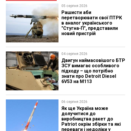
05 серпня 2026
Рашисти аби
перетворювати свої ПТРК
в аналог українського
"Стугна-П", представили
новий пристрій
04 серпня 2026
​Двигун наймасовішого БТР
ЗСУ вимагає особливого
підходу – що потрібно
знати про Detroit Diesel
6V53 на M113
06 серпня 2026
Як ще Україна може
долучитися до
виробництва ракет до
Patriot окрім збірки та які
переваги і недоліки у