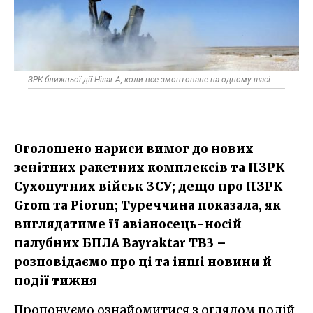
ЗРК ближньої дії Hisar-A, коли все змонтоване на одному шасі
Оголошено нариси вимог до нових
зенітних ракетних комплексів та ПЗРК
Сухопутних військ ЗСУ; дещо про ПЗРК
Grom та Piorun; Туреччина показала, як
виглядатиме її авіаносець-носій
палубних БПЛА Bayraktar TB3 –
розповідаємо про ці та інші новини й
події тижня
Пропонуємо ознайомитися з оглядом подій