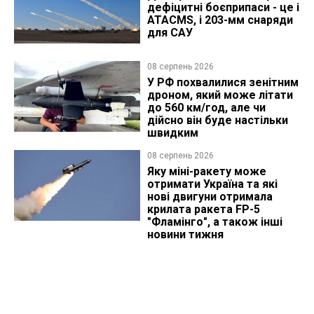
дефіцитні боєприпаси - це і
ATACMS, і 203-мм снаряди
для САУ
08 серпень 2026
У РФ похвалилися зенітним
дроном, який може літати
до 560 км/год, але чи
дійсно він буде настільки
швидким
08 серпень 2026
Яку міні-ракету може
отримати Україна та які
нові двигуни отримала
крилата ракета FP-5
"Фламінго", а також інші
новини тижня