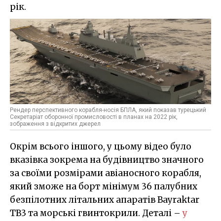
рік.
Рендер перспективного корабля-носія БПЛА, який показав турецький
Секретаріат оборонної промисловості в планах на 2022 рік,
зображення з відкритих джерел
Окрім всього іншого, у цьому відео було
вказівка зокрема на будівництво значного
за своїми розмірами авіаносного корабля,
який зможе на борт мінімум 36 палубних
безпілотних літальних апаратів Bayraktar
TB3 та морські гвинтокрили. Деталі –
у