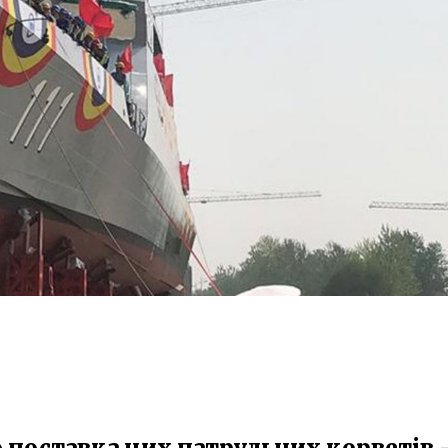
о поставка цих патрульних корветів 