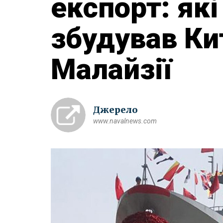
експорт: які
збудував Ки
Малайзії
Джерело
www.navalnews.com