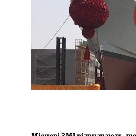
Місцеві ЗМІ відзначають, щ