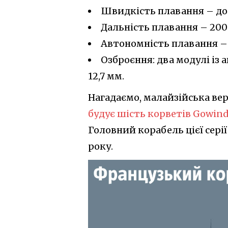
Швидкість плавання – до 
Дальність плавання – 2000
Автономність плавання – 1
Озброєння: два модулі і
12,7 мм.
Нагадаємо, малайзійська ве
будує шість корветів Gowind
Головний корабель цієї серії
року.