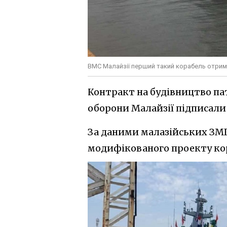
ВМС Малайзії перший такий корабель отримал
Контракт на будівництво па
оборони Малайзії підписали в
За даними малазійських ЗМІ,
модифікованого проекту ко