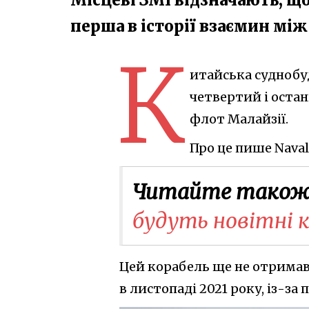
перша в історії взаємин мі
К
итайська суднобуд
четвертий і оста
флот Малайзії.
Про це пише Naval
Читайте також
будуть новітні 
Цей корабель ще не отримав
в листопаді 2021 року, із-за 