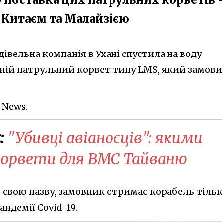
ж Китаєм та Малайзією
івельна компанія в Ухані спустила на воду
нній патрульний корвет типу LMS, який замов
 News.
:
"Убивці авіаносців": якими
корвети для ВМС Тайваню
 свою назву, замовник отримає корабель тіль
пандемії Covid-19.