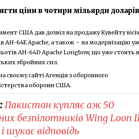
ягти ціни в чотири мільярди доларі
мент США дав дозвіл на продажу Кувейту вісі
в AH-64E Apache, а також – на модернізацію у
льотів AH-64D Apache Longbow, що уже стоять 
ських збройних сил.
на своєму сайті Агенція з оборонного
істерства оборони США.
:
Пакистан купляє аж 50
их безпілотників Wing Loon ІІ
і шукає відповідь