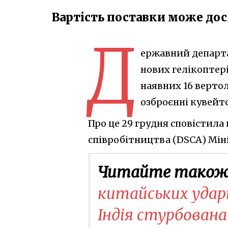
Вартість поставки може дос
Д
ержавний департа
нових гелікоптері
наявних 16 верто
озброєнні кувейт
Про це 29 грудня сповістила 
співробітництва (DSCA) Мін
Читайте також
китайських ударн
Індія стурбована 