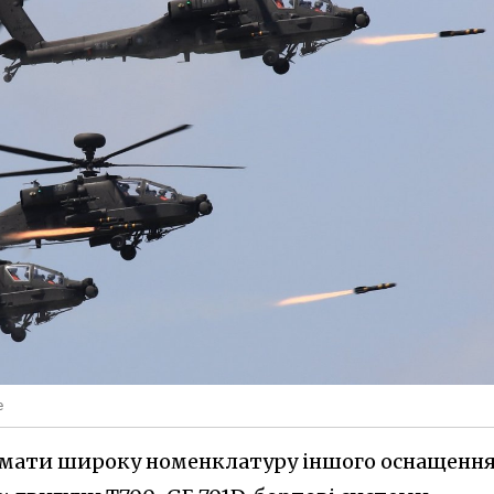
e
римати широку номенклатуру іншого оснащенн