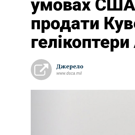
умовах США
продати Кув
гелікоптери
Джерело
www.dsca.mil