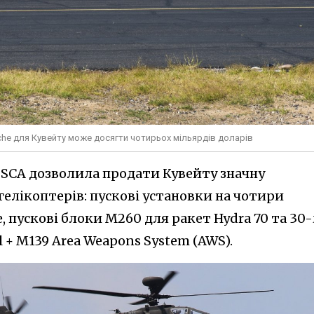
che для Кувейту може досягти чотирьох мільярдів доларів
 DSCA дозволила продати Кувейту значну
елікоптерів: пускові установки на чотири
e, пускові блоки M260 для ракет Hydra 70 та 30
+ M139 Area Weapons System (AWS).