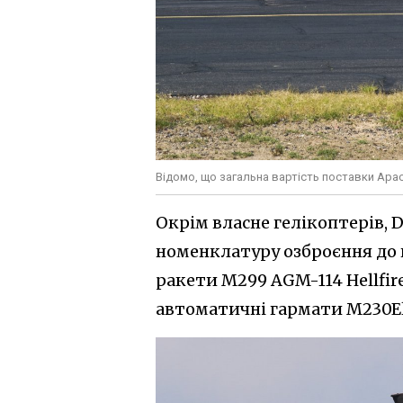
Відомо, що загальна вартість поставки Apa
Окрім власне гелікоптерів,
номенклатуру озброєння до г
ракети M299 AGM-114 Hellfir
автоматичні гармати M230El 