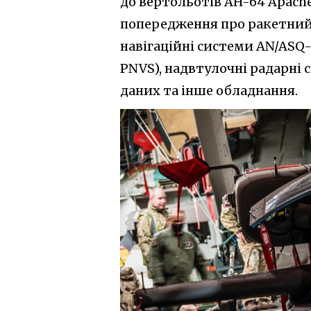
до вертольотів AH-64 Apache
попередження про ракетний 
навігаційні системи AN/ASQ-
PNVS), надвтулочні радарні 
даних та інше обладнання.