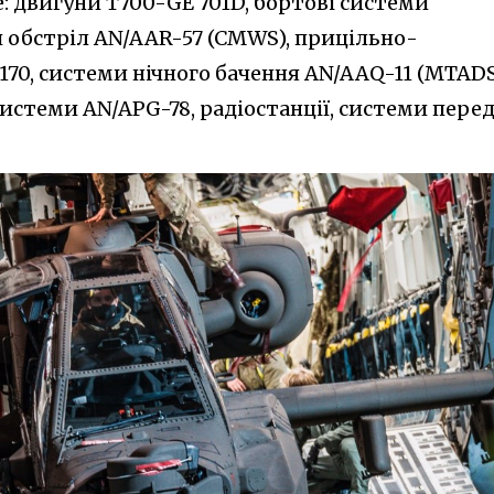
: двигуни T700-GE 701D, бортові системи
обстріл AN/AAR-57 (CMWS), прицільно-
170, системи нічного бачення AN/AAQ-11 (MTADS
системи AN/APG-78, радіостанції, системи перед