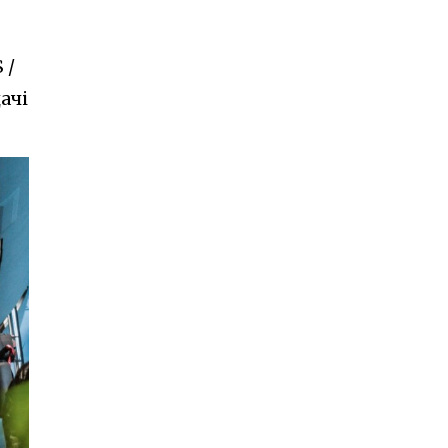
 /
ачі