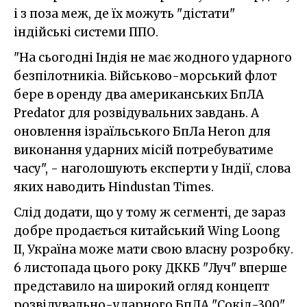
і з поза меж, де їх можуть "дістати"
індійські системи ППО.
"
На сьогодні Індія не має жодного ударного
безпілотникіа. Військово-морський флот
бере в оренду два американських БпЛА
Predator для розвідувальних завдань. А
оновлення ізраїльського БпЛа Heron для
виконання ударних місій потребуватиме
часу", - наголошують експерти у Індії, слова
яких наводить Hindustan Times.
Слід додати, що у тому ж сегменті, де зараз
добре продається китайський Wing Loong
IІ, Україна може мати свою власну розробку.
6 листопада цього року ДККБ "Луч" вперше
представило на широкий огляд концепт
розвідувально-ударного БпЛА "Сокіл-300".