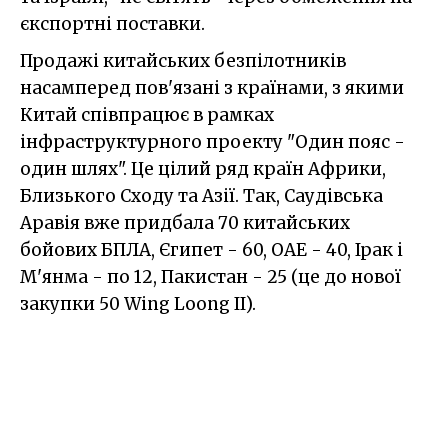
єкспортні
поставки.
Продажі
китайських
безпілотників
насамперед пов'язані з
країнами
,
з
якими
Китай
співпрацює
в
рамках
інфраструктурного
проекту
"Один п
ояс
-
один
шлях". Ц
е
цілий
ряд
країн
Африки
,
Близького
Сходу
та Азії
.
Так,
Саудівська
Аравія
вже
придбала
70
китайських
бойових
БПЛА
,
Єгипет
-
60
,
ОАЕ
-
40
,
Ірак
і
М'янма
-
по
12,
Пакистан
-
25 (це до нової
закупки 50 Wing Loong IІ).