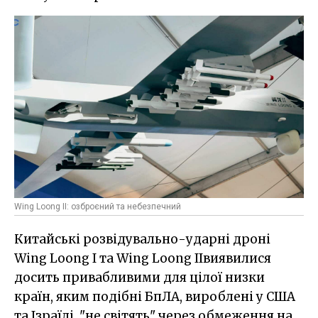
Wing Loong IІ: озброєний та небезпечний
Китайські
розвідувально
-
ударні
дроні
Wing Loong I
та Wing Loong IІ
виявилися
досить
привабливими
для
цілої низки
країн
,
яким
подібні
БпЛА
,
вироблені
у
США
та Ізраїлі
, "не
світять"
через обмеження
на