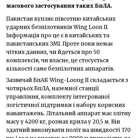
масового застосування таких БпЛА.
Пакистан купляє півсотню китайських
ударних безпілотників Wing Loon ІІ.
Інформація про це є в китайських та
пакистанських ЗМІ. Проте поки немає
чітких данних, чи йдеться про 50
комплексів, чи власне, це стосується
кількості саме безпілотних аппаратів.
Зазвичай БпАК Wing-Loong IІ складається з
чотирьох БпЛА, наземної станції
управління, комплекту інтегрованої
логістичної підтримки і набору корисних
навантажень. Літальний аппарат має злітну
масу у 4200 кг, розмах крила у 20,5 м. Він
здатний виконувати політ на швидкості 370