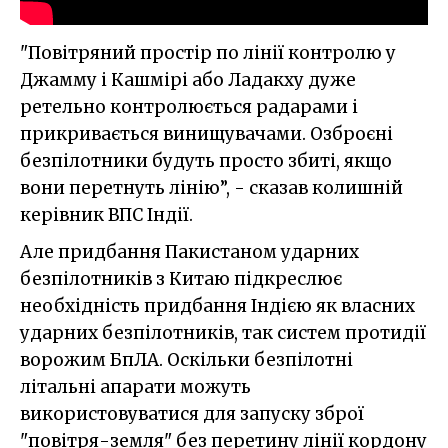
"Повітряний простір по лінії контролю у
Джамму і Кашмірі або Ладакху дуже
ретельно контролюється радарами і
прикривається винищувачами. Озброєні
безпілотники будуть просто збиті, якщо
вони перетнуть лінію”, - сказав колишній
керівник ВПС Індії.
Але придбання Пакистаном ударних
безпілотників з Китаю підкреслює
необхідність придбання Індією як власних
ударних безпілотників, так систем протидії
ворожим БпЛА. Оскільки безпілотні
літальні апарати можуть
використовуватися для запуску зброї
"повітря-земля" без перетину лінії кордону