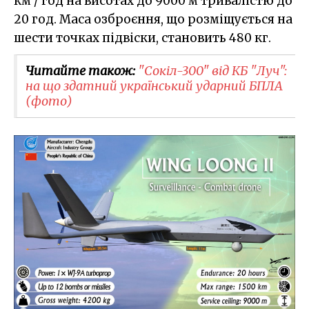
км / год на висотах до 9000 м тривалістю до
20 год. Маса озброєння, що розміщується на
шести точках підвіски, становить 480 кг.
Читайте також:
​"Сокіл-300" від КБ "Луч":
на що здатний український ударний БПЛА
(фото)