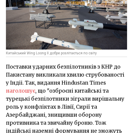
Китайський Wing Loong IІ добре розлітається по світу
Поставки ударних безпілотників з КНР до
Пакистану викликали хвилю струбованості
у Індіі. Так, видання Hindustan Times
наголошує
, що "озброєні китайські та
турецькі безпілотники зіграли вирішальну
роль у конфліктах в Лівії, Сирії та
Азербайджані, знищивши оборону
противника та звичайну броню. Тож
індійські наземні формування не зможуть