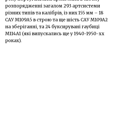
розпорядженні загалом 293 артсистеми
різних типів та калібрів, із них 155 мм – 18
САУ M109A5 в строю та ще шість САУ M109A2
на зберіганні, та 24 буксирувані гаубиці
M114A1 (які випускались ще у 1940-1950-хх
роках).