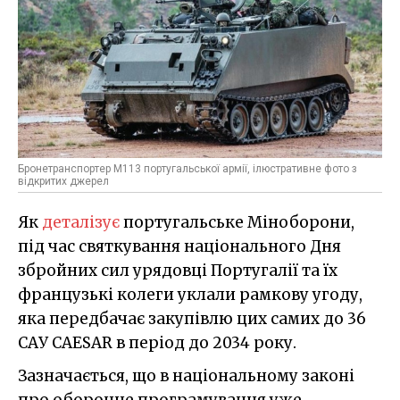
Бронетранспортер М113 португальської армії, ілюстративне фото з
відкритих джерел
Як
деталізує
португальське Міноборони,
під час святкування національного Дня
збройних сил урядовці Португалії та їх
французькі колеги уклали рамкову угоду,
яка передбачає закупівлю цих самих до 36
САУ CAESAR в період до 2034 року.
Зазначається, що в національному законі
про оборонне програмування уже