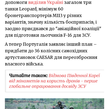
допомоги
виділив Україні
загалом три
танки Leopard, мінімум 60
бронетранспортерів M113 у різних
варіантів, значну кількість боєприпасів, і
заодно приєднався до "авіаційної коаліції"
для підготовки льотчиків F-16 для ЗСУ.
А тепер Португалія заявляє інший план –
придбати до 36 колісних самохідних
артустановок CAESAR для переозброєння
власного війська.
Читайте також:
Відмова Південної Кореї
від мінометів на користь дронів - перше
глобальне опрацювання досвіду ЗСУ