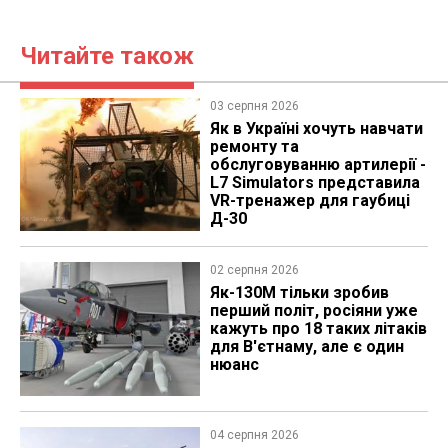
Читайте також
03 серпня 2026
Як в Україні хочуть навчати
ремонту та
обслуговуванню артилерії -
L7 Simulators представила
VR-тренажер для гаубиці
Д-30
02 серпня 2026
Як-130М тільки зробив
перший політ, росіяни уже
кажуть про 18 таких літаків
для В'єтнаму, але є один
нюанс
04 серпня 2026