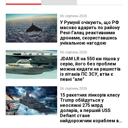
06 серпень 2026
У Румунії очікують, що РФ
масово вдарить по району
Рені-Галац реактивними
дронами, скориставшись
унікальною нагодою
06 серпень 2026
JDAM LR на 550 км пішов у
серію, його без проблем
можна кидати на рашистів
із літаків ПС ЗСУ, втім є
певні "але"
06 серпень 2026
15 ракетних лінкорів класу
Trump обійдуться у
неосяжні 275 млрд
доларів, а перший USS
Defiant стане
найдорожчим кораблем в
історії