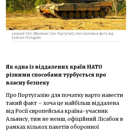
Leopard 2A6 Збройних Сил Португалії, ілюстративне фото від
Exército Português
Як одна із віддалених країн НАТО
різними способами турбується про
власну безпеку
Про Португалію для початку варто навести
такий факт – хоча це найбільш віддалена
від Росії європейська країна-учасник
Альянсу, тим не менш, офіційний Лісабон в
рамках кількох пакетів оборонної