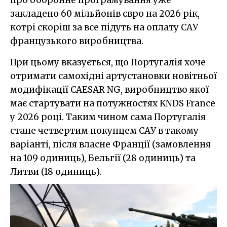
закладено 60 мільйонів євро на 2026 рік,
котрі скоріш за все підуть на оплату САУ
французького виробництва.
При цьому вказується, що Португалія хоче
отримати самохідні артустановки новітньої
модифікації CAESAR NG, виробництво якої
має стартувати на потужностях KNDS France
у 2026 році. Таким чином сама Португалія
стане четвертим покупцем САУ в такому
варіанті, після власне Франції (замовлення
на 109 одиниць), Бельгії (28 одиниць) та
Литви (18 одиниць).