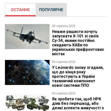
ОСТАННЄ
ПОПУЛЯРНЕ
09 серпень 2026
Невже рашисти хочуть
запускати Х-101 зі своїх
Су-34, якими постійно
скидають КАБи по
українських прифронтових
містах
09 серпень 2026
У Leonardo знову згадали,
що до кінця року
протестують в Україні
таємничий компонент
нової системи ППО
09 серпень 2026
Як зробити так, щоб НРК
діяв без перешкод, або
деякі аспекти живучості з