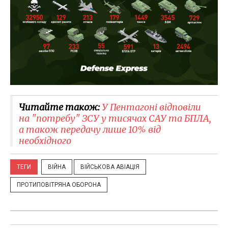
Читайте також:
У Пентагоні відповіли
на "потребу" ЗСУ у тисячах САУ та БПЛА,
а також передачу лише 10% від
необхідного
ТЕГИ
ВІЙНА
ВІЙСЬКОВА АВІАЦІЯ
ПРОТИПОВІТРЯНА ОБОРОНА