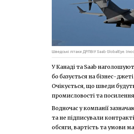
Шведські літаки ДРЛВіУ Saab GlobalEye. Іл
У Канаді та Saab наголошуют
бо базується на бізнес-джет
Очікується, що шведи будут
промисловості та посилення
Водночас у компанії зазнач
та не підписували контракті
обсяги, вартість та умови ма