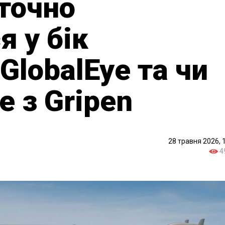
точно
я у бік
GlobalEye та чи
 з Gripen
28 травня 2026, 
4