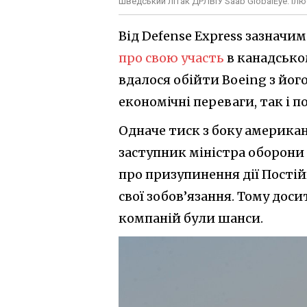
Шведський літак ДРЛВіУ Saab GlobalEye. Іл
Від Defense Express зазначи
про свою участь
в канадсько
вдалося обійти Boeing з йог
економічні переваги, так і п
Одначе тиск з боку америка
заступник міністра оборони
про призупинення дії Постійн
свої зобов’язання. Тому дос
компаній були шанси.