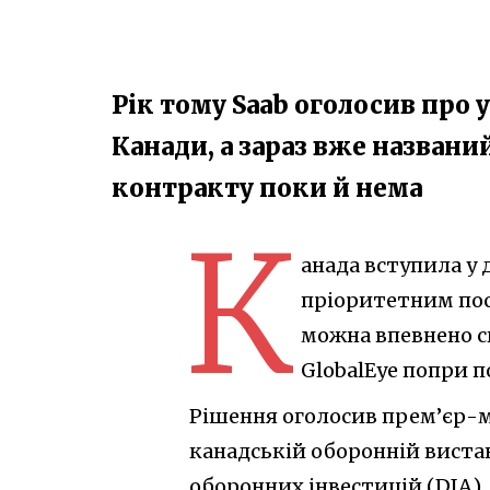
Рік тому Saab оголосив про 
Канади, а зараз вже назван
контракту поки й нема
К
анада вступила у 
пріоритетним пос
можна впевнено с
GlobalEye попри п
Рішення оголосив прем’єр-м
канадській оборонній вистав
оборонних інвестицій (DIA), 