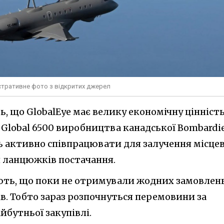
юстративне фото з відкритих джерел
ь, що GlobalEye має велику економічну цінність
і Global 6500 виробництва канадської Bombardie
ь активно співпрацювати для залучення місцев
 ланцюжків постачання.
ають, що поки не отримували жодних замовлен
в. Тобто зараз розпочнуться перемовини за
йбутньої закупівлі.