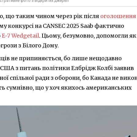
юстративне фото з відкритих джерел
мо, що таким чином через рік після
оголошення
му конкурсі на CANSEC 2025 Saab фактично
о
E-7 Wedgetail
. Цьому, безумовно, допомогли як 
огрози з Білого Дому.
нців не припиняється, бо лише нещодавно
 США з питань політики Елбрідж Колбі заявив
ої спільної ради з оборони, бо Канада не вико
ить сумнівно, що у хоч якихось американських