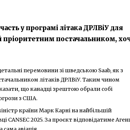
участь у програмі літака ДРЛВіУ для
ий пріоритетним постачальником, хо
детальні перемовини зі шведською Saab, як з
тачальником літаків ДРЛВіУ. Таким чином
казати, що канадці зрештою обрали собі
огрози з США.
іністр країни Марк Карні на найбільшій
ці CANSEC 2025. За проєкт відповідатиме Аген
а сама авіація