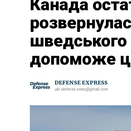
Канада оста
розвернулас
шведського 
допоможе це
DEFENSE EXPRESS
ukr.defense.news@gmail.com