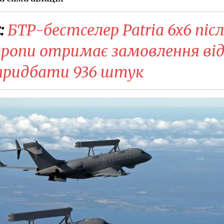
:
БТР-бестселер Patria 6x6 піс
Європи отримає замовлення ві
 придбати 936 штук