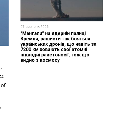
07 серпень 2026
"Мангали" на ядерній палиці
Кремля, рашисти так бояться
українських дронів, що навіть за
7200 км ховають свої атомні
підводні ракетоносії, тож що
видно з космосу
,
r.
ої
ь