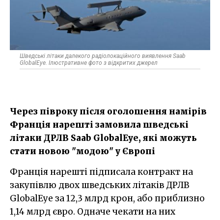
Шведські літаки далекого радіолокаційного виявлення Saab
GlobalEye. Ілюстративне фото з відкритих джерел
Через півроку після оголошення намірів
Франція нарешті замовила шведські
літаки ДРЛВ Saab GlobalEye, які можуть
стати новою "модою" у Європі
Франція нарешті підписала контракт на
закупівлю двох шведських літаків ДРЛВ
GlobalEye за 12,3 млрд крон, або приблизно
1,14 млрд євро. Одначе чекати на них