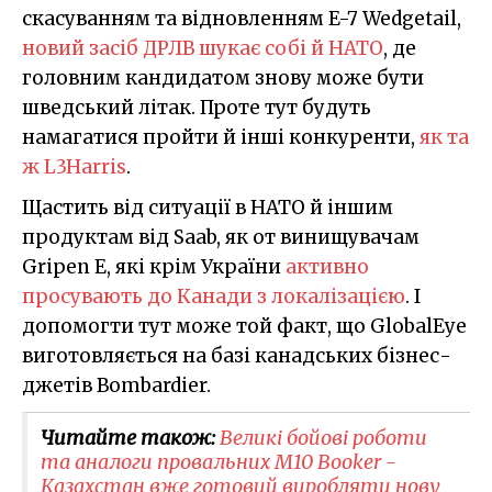
скасуванням та відновленням E-7 Wedgetail,
новий засіб ДРЛВ шукає собі й НАТО
, де
головним кандидатом знову може бути
шведський літак. Проте тут будуть
намагатися пройти й інші конкуренти,
як та
ж L3Harris
.
Щастить від ситуації в НАТО й іншим
продуктам від Saab, як от винищувачам
Gripen E, які крім України
активно
просувають до Канади з локалізацією
. І
допомогти тут може той факт, що GlobalEye
виготовляється на базі канадських бізнес-
джетів Bombardier.
Читайте також:
Великі бойові роботи
та аналоги провальних M10 Booker -
Казахстан вже готовий виробляти нову