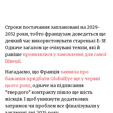
Строки постачання заплановані на 2029-
2032 роки, тобто французам доведеться ще
деякий час використовувати старенькі E-3F.
Одначе загалом це очікувані темпи, які й
раніше
проявлялися у замовленні для самої
Швеції
.
Нагадаємо, що Франція
заявила про
бажання придбати GlobalEye ще у червні
цього року
, одначе на підписання
"твердого" контракту пішло ще шість
місяців. І щоб уникнути додаткових
затримок чи проблем все фіналізували у
заключні дні 2025 року.