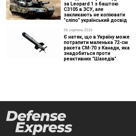
за Leopard 1 з баштою
C3105 в ЗСУ, але
закликають не копіювати
"сліпо" український досвід
06 серпень 2026
Є натяк, що в Україну може
потрапити маленька 72-см
ракета CM-70 з Канади, яка
знадобиться проти
реактивних "Шахедів"