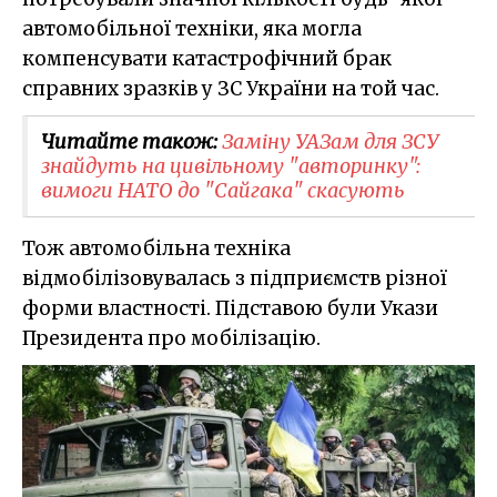
автомобільної техніки, яка могла
компенсувати катастрофічний брак
справних зразків у ЗС України на той час.
Читайте також:
Заміну УАЗам для ЗСУ
знайдуть на цивільному "авторинку":
вимоги НАТО до "Сайгака" скасують
Тож автомобільна техніка
відмобілізовувалась з підприємств різної
форми властності. Підставою були Укази
Президента про мобілізацію.