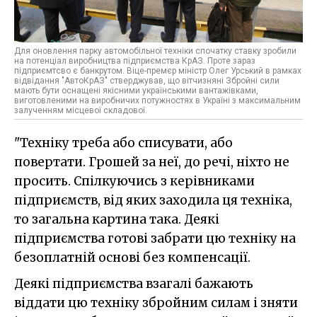
Для оновлення парку автомобільної техніки спочатку ставку зробили
на потенціал виробництва підприємства КрАЗ. Проте зараз
підприємтсво є банкрутом. Віце-премєр міністр Олег Урський в рамках
відвідання "АвтоКрАЗ" стверджував, що вітчизняні Збройні сили
мають бути оснащені якісними українськими вантажівками,
виготовленими на виробничих потужностях в Україні з максимальним
залученням місцевої складової.
"Техніку треба або списувати, або
повертати. Грошей за неї, до речі, ніхто не
просить. Спілкуючись з керівниками
підприємств, від яких заходила ця техніка,
то загальна картина така. Деякі
підприємства готові забрати цю техніку на
безоплатній основі без компенсації.
Деякі підприємства взагалі бажають
віддати цю техніку збройним силам і зняти