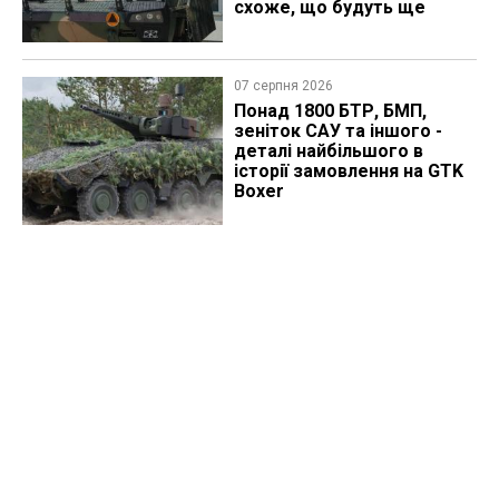
схоже, що будуть ще
07 серпня 2026
Понад 1800 БТР, БМП,
зеніток САУ та іншого -
деталі найбільшого в
історії замовлення на GTK
Boxer