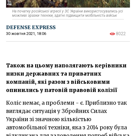
На початку російської агресії у ЗС України використосувались усі
можливі зразки техніки, здатні підвищити мобільність військ
DEFENSE EXPRESS
30 жовтня 2021, 18:06
8022
Також на цьому наполягають керівники
низки державних та приватних
компаній, які разом з військовими
опинились у патовій правовій колізії
Коліс немає, а проблеми - є. Приблизно так
виглядає ситуація у Збройних Силах
України зі значною кількістью
автомобільної техніки, яка з 2014 року була
відкликана для задоволення потреб війська