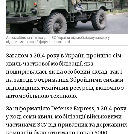
Автомобільна техніка для ЗС України відмобілізовувалась у
підприємств різної форми властності
Загалом з 2014 року в Україні пройшло сім
хвиль часткової мобілізації, яка
поширювалась як на особовий склад, так і
на заходи з отримання Збройними силами
відповідних технічних ресурсів, включно з
автомобільною технікою.
За інформацією Defense Express, з 2014 року
у ході семи хвиль мобілізації військовими
частинами ЗСУ від приватних та державних
компаній було отримано понад 5000