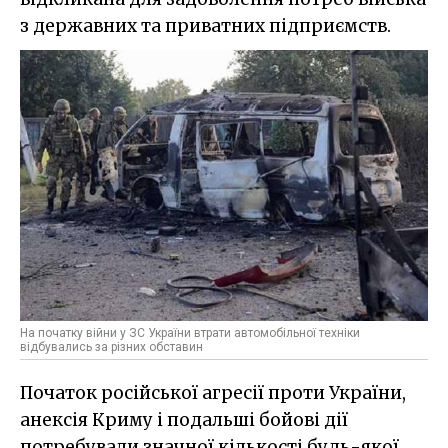
з державних та приватних підприємств.
На початку війни у ЗС України втрати автомобільної техніки
відбувались за різних обставин
Початок російської агресії проти України,
анексія Криму і подальші бойові дії
потребували значної кількості будь-якої