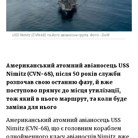
USS Nimitz (CVN-68) та його авіаносна група. Фото - DoW
Американський атомний авіаносець USS
Nimitz (CVN-68), після 50 років служби
розпочав свою останню фазу, й вже
поступово прямує до місця утилізації,
тож який в нього маршрут, та коли буде
заміна для нього
Американський атомний авіаносець USS
Nimitz (CVN-68), що є головним кораблем
однойменного класу авіаносців Nimitz, вже