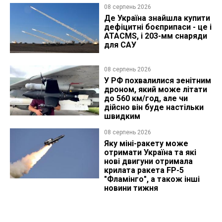
08 серпень 2026
Де Україна знайшла купити
дефіцитні боєприпаси - це і
ATACMS, і 203-мм снаряди
для САУ
08 серпень 2026
У РФ похвалилися зенітним
дроном, який може літати
до 560 км/год, але чи
дійсно він буде настільки
швидким
08 серпень 2026
Яку міні-ракету може
отримати Україна та які
нові двигуни отримала
крилата ракета FP-5
"Фламінго", а також інші
новини тижня