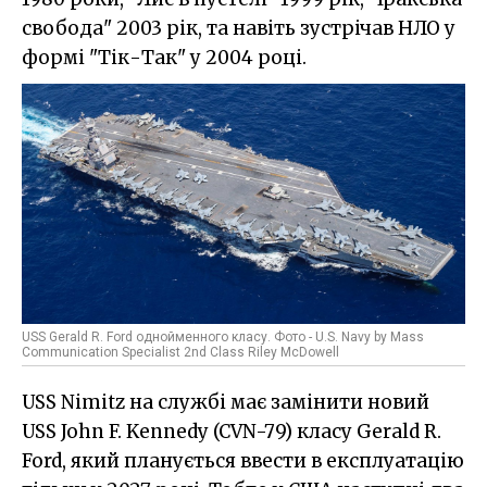
свобода" 2003 рік, та навіть зустрічав НЛО у
формі "Тік-Так" у 2004 році.
USS Gerald R. Ford однойменного класу. Фото - U.S. Navy by Mass
Communication Specialist 2nd Class Riley McDowell
USS Nimitz на службі має замінити новий
USS John F. Kennedy (CVN-79) класу Gerald R.
Ford, який планується ввести в експлуатацію