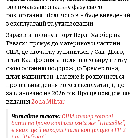
розпочав завершальну фазу свого
розгортання, після чого він буде виведений
з експлуатації та утилізований.
Зараз він покинув порт Перл-Харбор на
Гаваях і прямує до материкової частини
США, де спочатку зупиниться у Сан-Дієго,
штат Каліфорнія, а після цього вирушить у
свою останню подорож до Бремертона,
штат Вашингтон. Там вже й розпочнеться
процес виведення його з експлуатації, що
заплановано на 2026 рік. Про це повідомляє
видання
Zona Militar
.
Читайте також:
США тепер готові
бити по Ірану копіями їхніх же "Шахедів",
в яких ще й використали концепцію з FP-2
та "Рубака"