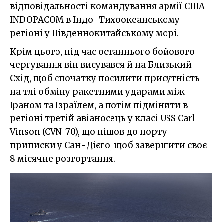
відповідальності командування армії США
INDOPACOM в Індо-Тихоокеанському
регіоні у Південнокитайському морі.
Крім цього, під час останнього бойового
чергування він висувався й на Близький
Схід, щоб спочатку посилити присутність
на тлі обміну ракетними ударами між
Іраном та Ізраїлем, а потім підмінити в
регіоні третій авіаносець у класі USS Carl
Vinson (CVN-70), що пішов до порту
приписки у Сан-Дієго, щоб завершити своє
8 місячне розгортання.