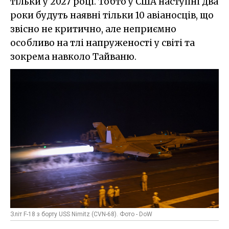
тільки у 2027 році. Тобто у США наступні два
роки будуть наявні тільки 10 авіаносців, що
звісно не критично, але неприємно
особливо на тлі напруженості у світі та
зокрема навколо Тайваню.
Зліт F-18 з борту USS Nimitz (CVN-68). Фото - DoW