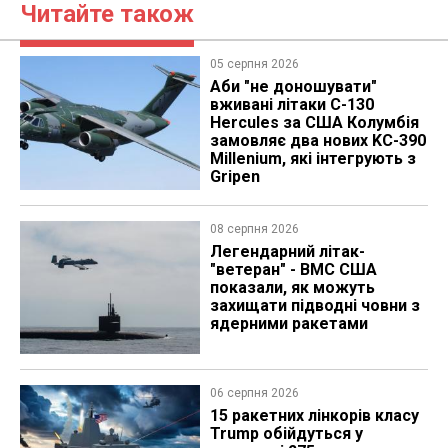
Читайте також
05 серпня 2026
Аби "не доношувати"
вживані літаки C-130
Hercules за США Колумбія
замовляє два нових KC-390
Millenium, які інтегрують з
Gripen
08 серпня 2026
Легендарний літак-
"ветеран" - ВМС США
показали, як можуть
захищати підводні човни з
ядерними ракетами
06 серпня 2026
15 ракетних лінкорів класу
Trump обійдуться у