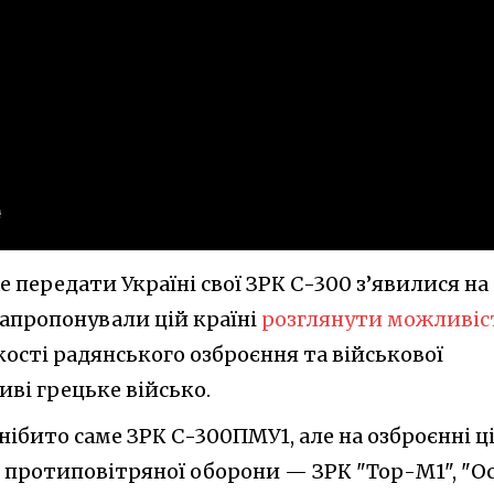
е передати Україні свої ЗРК С-300 з’явилися на
запропонували цій країні
розглянути можливіс
кості радянського озброєння та військової
иві грецьке військо.
нібито саме ЗРК С-300ПМУ1, але на озброєнні ці
и протиповітряної оборони — ЗРК "Тор-М1", "О