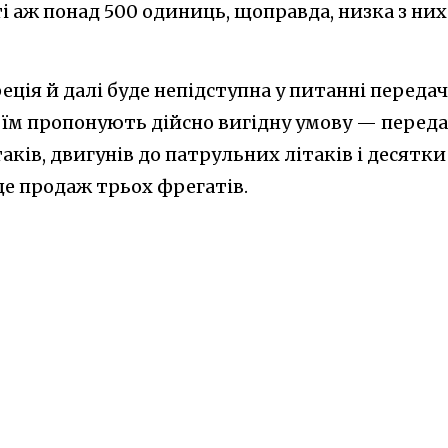
ті аж понад 500 одиниць, щоправда, низка з них
еція й далі буде непідступна у питанні передач
А їм пропонують дійсно вигідну умову — перед
ків, двигунів до патрульних літаків і десятки
ще продаж трьох фрегатів.