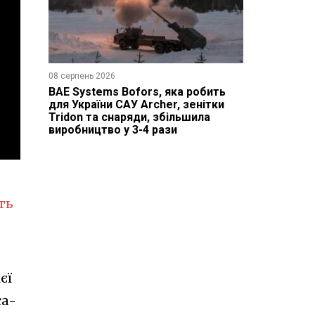
08 серпень 2026
BAE Systems Bofors, яка робить
для України САУ Archer, зенітки
Tridon та снаряди, збільшила
виробництво у 3-4 рази
ть
єї
са-