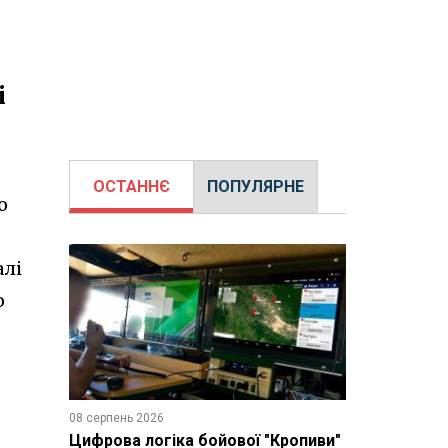
і
ОСТАННЄ
ПОПУЛЯРНЕ
о
алі
о
08 серпень 2026
Цифрова логіка бойової "Кропиви"