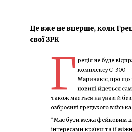
Це вже не вперше, коли Гре
свої ЗРК
Г
реція не буде відп
комплексу С-300 — 
Маринакіс, про що п
новині йдеться са
також мається на увазі й бе
озброєнні грецького війська
"Має бути межа фейковим но
інтересами країни та її між