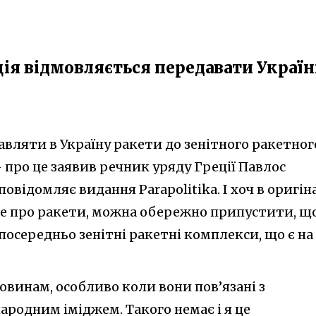
ція відмовляється передавати Україн
равляти в Україну ракети до зенітного ракетног
про це заявив речник уряду Греції Павлос
овідомляє видання Parapolitika. І хоч в оригін
ме про ракети, можна обережно припустити, щ
зпосередньо зенітні ракетні комплекси, що є на
.
винам, особливо коли вони пов’язані з
народним іміджем. Такого немає і я це