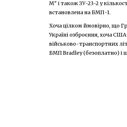
М" і також ЗУ-23-2 у кількос
встановлена на БМП-1.
Хоча цілком ймовірно, що Гр
Україні озброєння, хоча СШ
військово-транспортних літа
БМП Bradley (безоплатно) і 