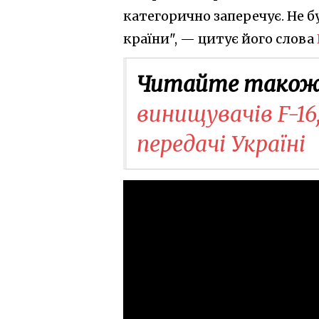
категорично заперечує. Не б
країни", — цитує його слова
Читайте також
винищувачів F-16
передачі Україні