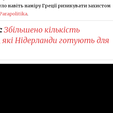
уло навіть наміру Греції ризикувати захистом
Parapolitika
.
:
Збільшено кількість
, які Нідерланди готують для