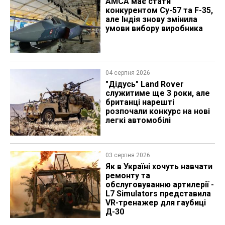
AMCA має стати
конкурентом Су-57 та F-35,
але Індія знову змінила
умови вибору виробника
04 серпня 2026
"Дідусь" Land Rover
служитиме ще 3 роки, але
британці нарешті
розпочали конкурс на нові
легкі автомобілі
03 серпня 2026
Як в Україні хочуть навчати
ремонту та
обслуговуванню артилерії -
L7 Simulators представила
VR-тренажер для гаубиці
Д-30