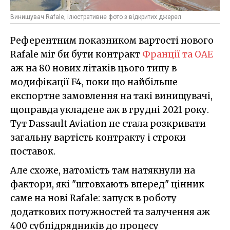
Винищувач Rafale, ілюстративне фото з відкритих джерел
Референтним показником вартості нового
Rafale міг би бути контракт
Франції та ОАЕ
аж на 80 нових літаків цього типу в
модифікації F4, поки що найбільше
експортне замовлення на такі винищувачі,
щоправда укладене аж в грудні 2021 року.
Тут Dassault Aviation не стала розкривати
загальну вартість контракту і строки
поставок.
Але схоже, натомість там натякнули на
фактори, які "штовхають вперед" цінник
саме на нові Rafale: запуск в роботу
додаткових потужностей та залучення аж
400 субпідрядників до процесу