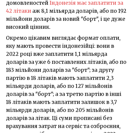
домовленостей
Індонезія має заплатити за
42 літаки
аж 8,1 мільярда доларів, або по 192
мільйони доларів за новий "борт", і це дуже
високий цінник.
Окремо цікавим виглядає формат оплати,
яку мають провести індонезійці: вони в
2022 році вже заплатити 1,1 мільярда
доларів за уже 6 поставлених літаків, або по
183 мільйони доларів за "борт"; за другу
партію в 18 літаків мають заплатити 2,3
мільярди доларів, або по 127 мільйонів
доларів за "борт"; а за третю партію в інші
18 літаків мають заплатити залишок в 3,7
мільярди доларів, або по 205 мільйонів
доларів за літак. Ці суми прописані без
врахування затрат на сервіс та озброєння,