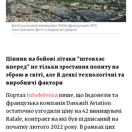
Багатоцільовий винищувач Rafale французьких ВПС,
ілюстративне фото з відкритих джерел
Цінник на бойові літаки "штовхає
вперед" не тільки зростання попиту на
зброю в світі, але й деякі технологічні та
виробничі фактори
Портал
Infodefensa
пише, що Індонезія та
французька компанія Dassault Aviation
остаточно узгодили ціну на 42 винищувачі
Rafale, контракт на які був підписаний на
початку лютого 2022 року. В рамках цих