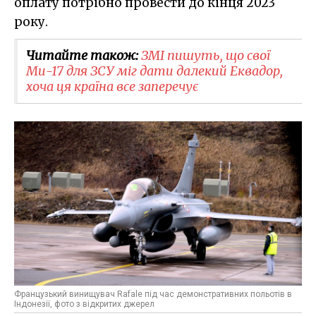
оплату потрібно провести до кінця 2023
року.
Читайте також:
ЗМІ пишуть, що свої
Ми-17 для ЗСУ міг дати далекий Еквадор,
хоча ця країна все заперечує
Французький винищувач Rafale під час демонстративних польотів в
Індонезії, фото з відкритих джерел