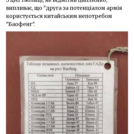
випливає, що "друга за потенціалом армія
користується китайським непотребом
"Баофенг".