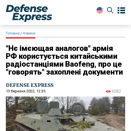
Головна
Новини
"Нє імєющая аналогов" армія
РФ користується китайськими
радіостанціями Baofeng, про це
"говорять" захоплені документи
DEFENSE EXPRESS
13 березня 2022, 12:35
6082