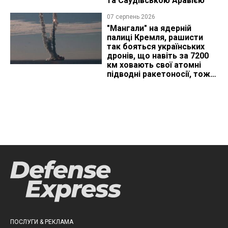
та Саудівською Аравією
07 серпень 2026
"Мангали" на ядерній
палиці Кремля, рашисти
так бояться українських
дронів, що навіть за 7200
км ховають свої атомні
підводні ракетоносії, тож
що видно з космосу
ПОСЛУГИ & РЕКЛАМА