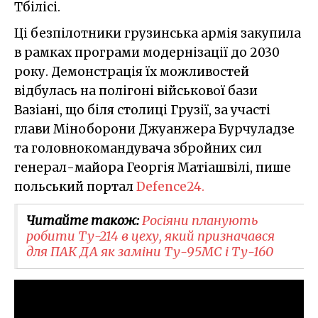
Тбілісі.
Ці безпілотники грузинська армія закупила
в рамках програми модернізації до 2030
року. Демонстрація їх можливостей
відбулась на полігоні військової бази
Вазіані, що біля столиці Грузії, за участі
глави Міноборони Джуанжера Бурчуладзе
та головнокомандувача збройних сил
генерал-майора Георгія Матіашвілі, пише
польський портал
Defence24.
Читайте також:
Росіяни планують
робити Ту-214 в цеху, який призначався
для ПАК ДА як заміни Ту-95МС і Ту-160