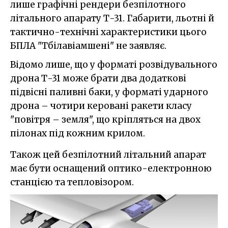
лише графічні рендери безпілотного
літального апарату Т-31. Габарити, льотні й
тактично-технічні характеристики цього
БПЛА "Тбілавіамшені" не заявляє.
Відомо лише, що у форматі розвідувального
дрона Т-31 може брати два додаткові
підвісні паливні баки, у форматі ударного
дрона – чотири керовані ракети класу
"повітря – земля", що кріпляться на двох
пілонах під кожним крилом.
Також цей безпілотний літальний апарат
має бути оснащений оптико-електронною
станцією та тепловізором.