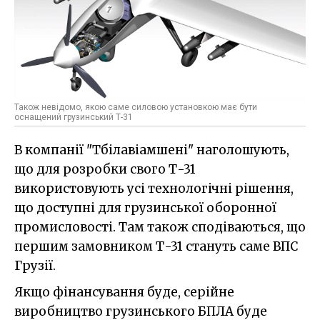
Також невідомо, якою саме силовою установкою має бути
оснащений грузинський Т-31
В компанії "Тбілавіамшені" наголошують,
що для розробки свого Т-31
використовують усі технологічні рішення,
що доступні для грузинської оборонної
промисловості. Там також сподіваються, що
першим замовником Т-31 стануть саме ВПС
Грузії.
Якщо фінансування буде, серійне
виробництво грузинського БПЛА буде