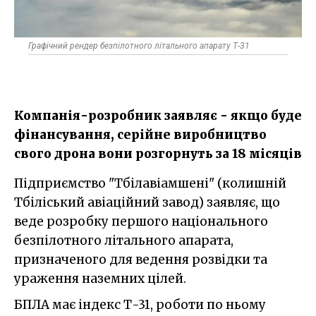
Графічний рендер безпілотного літального апарату Т-31
Компанія-розробник заявляє - якщо буде
фінансування, серійне виробництво
свого дрона вони розгорнуть за 18 місяців
Підприємство "Тбілавіамшені" (колишній
Тбіліський авіаційний завод) заявляє, що
веде розробку першого національного
безпілотного літального апарата,
призначеного для ведення розвідки та
ураження наземних цілей.
БПЛА має індекс Т-31, роботи по ньому