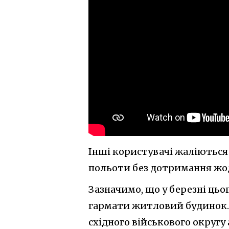
Інші користувачі жаліються 
польоти без дотримання жод
Зазначимо, що у березні цьо
гармати житловий будинок. 
східного військового округу 