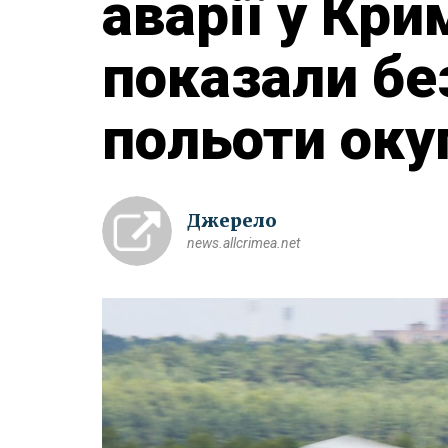
аварії у Кри
показали бе
польоти оку
Джерело
news.allcrimea.net