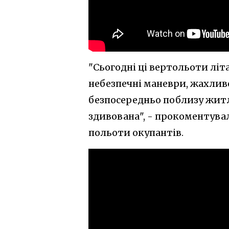
"Сьогодні ці вертольоти лі
небезпечні маневри, жахли
безпосередньо поблизу житл
здивована", - прокоментувал
польоти окупантів.