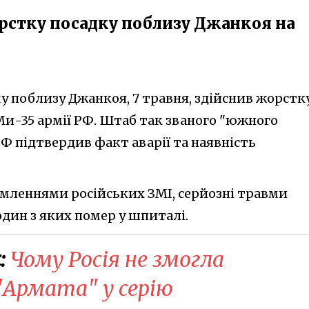
орстку посадку поблизу Джанкоя на
 поблизу Джанкоя, 7 травня, здійснив жорстк
Ми-35 армії РФ. Штаб так званого "южного
РФ підтвердив факт аварії та наявність
ідомленнями російських ЗМІ, серйозні травми
дин з яких помер у шпиталі.
:
​Чому Росія не змогла
"Армата" у серію