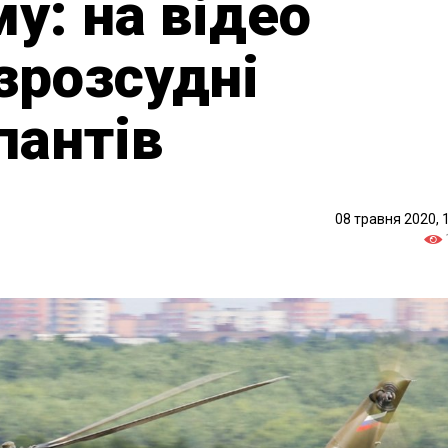
му: на відео
зрозсудні
пантів
08 травня 2020, 