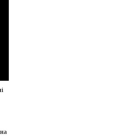
ні
 на