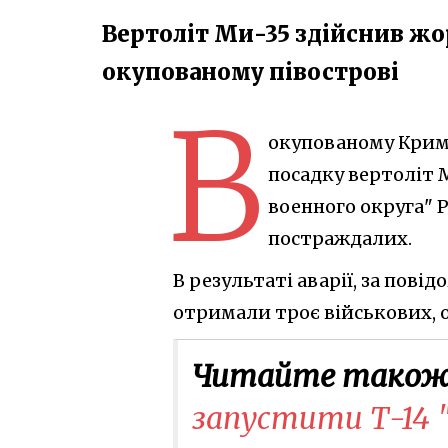
Вертоліт Ми-35 здійснив ж
окупованому півострові
В
окупованому Криму
посадку вертоліт 
военного округа" 
постраждалих.
В результаті аварії, за пов
отримали троє військових, о
Читайте також
запустити Т-14 