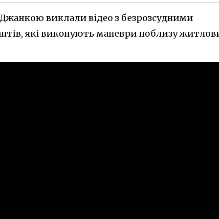
 Джанкою виклали відео з безрозсудними
антів, які виконують маневри поблизу житлов