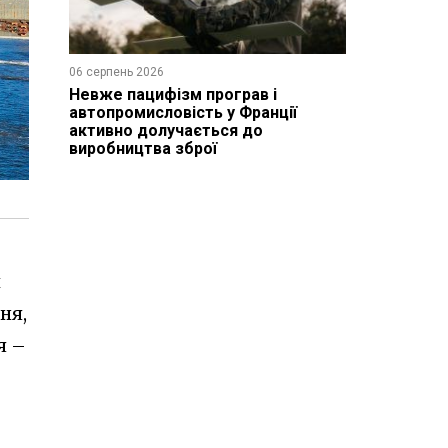
06 серпень 2026
Невже пацифізм програв і
автопромисловість у Франції
активно долучається до
виробництва зброї
й
ня,
я –