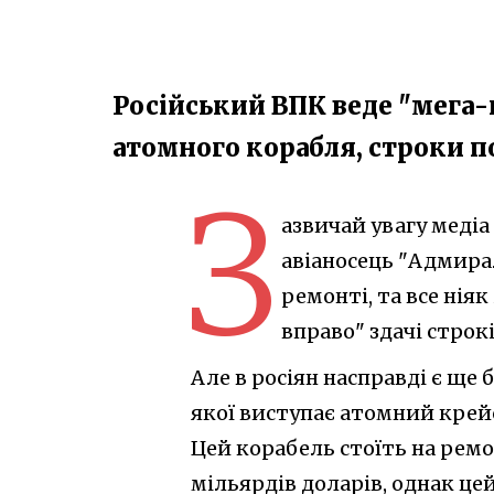
Російський ВПК веде "мега
атомного корабля, строки п
З
азвичай увагу меді
авіаносець "Адмирал
ремонті, та все ніяк
вправо" здачі строк
Але в росіян насправді є ще 
якої виступає атомний крей
Цей корабель стоїть на ремон
мільярдів доларів, однак цей