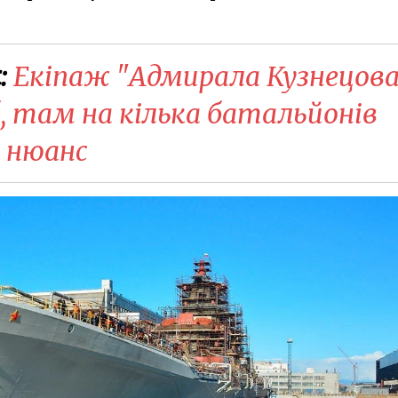
:
Екіпаж "Адмирала Кузнецов
б, там на кілька батальйонів
є нюанс