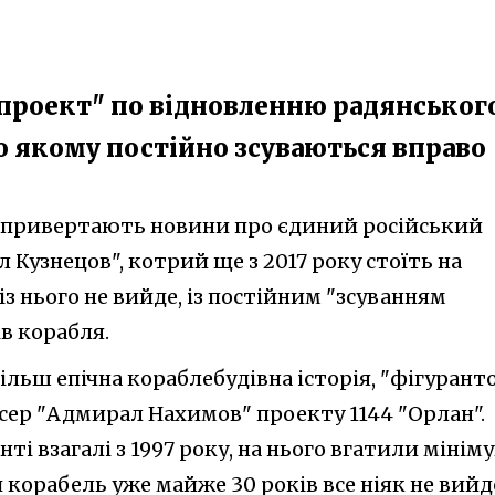
-проект" по відновленню радянськог
о якому постійно зсуваються вправо
а привертають новини про єдиний російський
 Кузнецов", котрий ще з 2017 року стоїть на
 із нього не вийде, із постійним "зсуванням
ів корабля.
більш епічна кораблебудівна історія, "фігурант
сер "Адмирал Нахимов" проекту 1144 "Орлан".
ті взагалі з 1997 року, на нього вгатили мініму
 корабель уже майже 30 років все ніяк не вийд