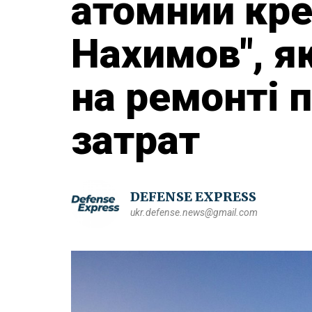
атомний кр
Нахимов", як
на ремонті 
затрат
DEFENSE EXPRESS
ukr.defense.news@gmail.com