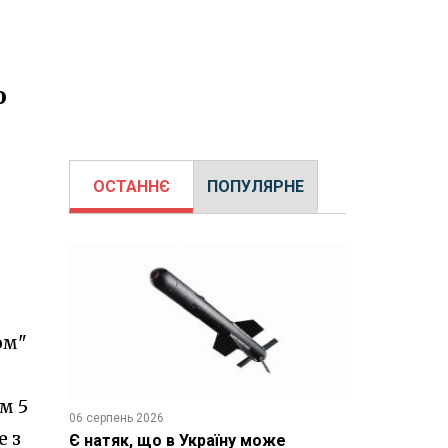
о
ОСТАННЄ
ПОПУЛЯРНЕ
ом"
м 5
06 серпень 2026
е з
Є натяк, що в Україну може