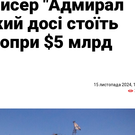
ейсер "Адмирал
ий досі стоїть
попри $5 млрд
15 листопада 2024, 