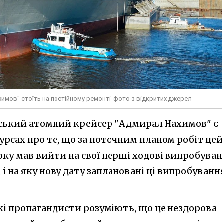
мов" стоїть на постійному ремонті, фото з відкритих джерел
йський атомний крейсер "Адмирал Нахимов" є
урсах про те, що за поточним планом робіт це
оку мав вийти на свої перші ходові випробуван
, і на яку нову дату заплановані ці випробуванн
ські пропагандисти розуміють, що це нездорова