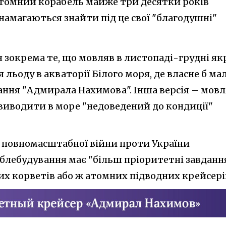
 атомний корабель майже три десятки років
 намагаються знайти під це свої "благодушні"
ся зокрема те, що мовляв в листопаді-грудні як
 льоду в акваторії Білого моря, де власне б ма
ння "Адмирала Нахимова". Інша версія – мовл
виводити в море "недоведений до кондиції"
і повномасштабної війни проти України
блебудування має "більш пріоритетні завдання
х корветів або ж атомних підводних крейсері