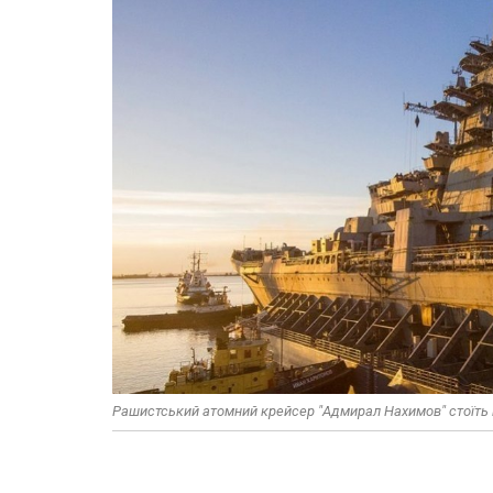
Рашистський атомний крейсер "Адмирал Нахимов" стоїть н