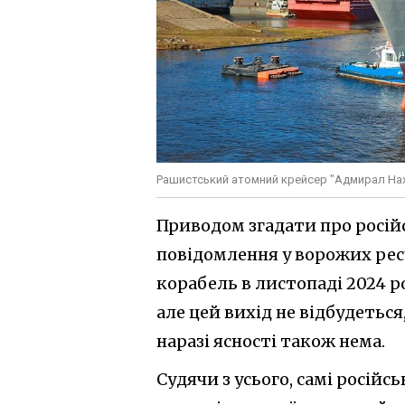
Рашистський атомний крейсер "Адмирал Нахи
Приводом згадати про росі
повідомлення у ворожих рес
корабель в листопаді 2024 р
але цей вихід не відбудеться
наразі ясності також нема.
Судячи з усього, самі росій