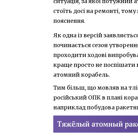
ситуація, за якої потужний
стоїть досі на ремонті, тому
пояснення.
Як одна із версій заявляєть
починається сезон утворення
проходити ходові випробува
краще просто не поспішати 
атомний корабель.
Тим більш, що мовляв на тл
російський ОПК в плані кора
наприклад побудова ракетни