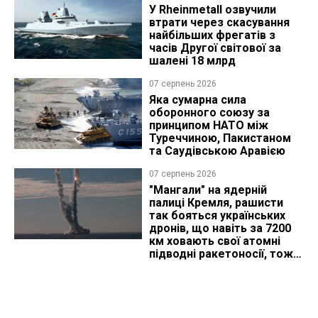
У Rheinmetall озвучили
втрати через скасування
найбільших фрегатів з
часів Другої світової за
шалені 18 млрд
07 серпень 2026
Яка сумарна сила
оборонного союзу за
принципом НАТО між
Туреччиною, Пакистаном
та Саудівською Аравією
07 серпень 2026
"Мангали" на ядерній
палиці Кремля, рашисти
так бояться українських
дронів, що навіть за 7200
км ховають свої атомні
підводні ракетоносії, тож
що видно з космосу