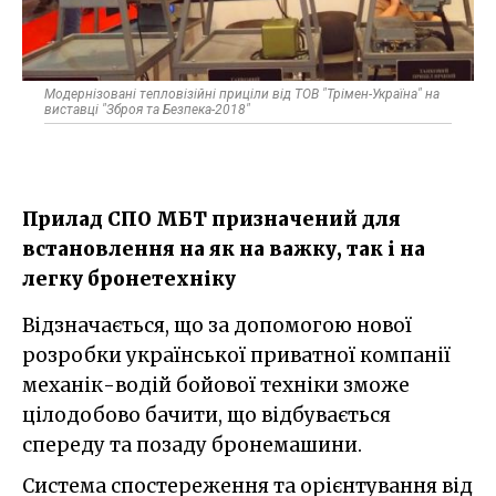
Модернізовані тепловізійні приціли від ТОВ "Трімен-Україна"​ на
виставці "Зброя та Безпека-2018"
Прилад СПО МБТ призначений для
встановлення на як на важку, так і на
легку бронетехніку
Відзначається, що за допомогою нової
розробки української приватної компанії
механік-водій бойової техніки зможе
цілодобово бачити, що відбувається
спереду та позаду бронемашини.
Система спостереження та орієнтування від