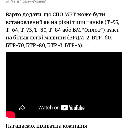
БТР) від "Трімен-Україна"
Варто додати, що СПО МБТ може бути
встановлений як на різні типи танків (Т-55,
Т-64, Т-73, Т-80, Т-84 або БМ "Оплот"), так і
на більш легкі машини (БРДМ-2, БТР-60,
БТР-70, БТР-80, БТР-3, БТР-4).
Нагадаємо, приватна компанія