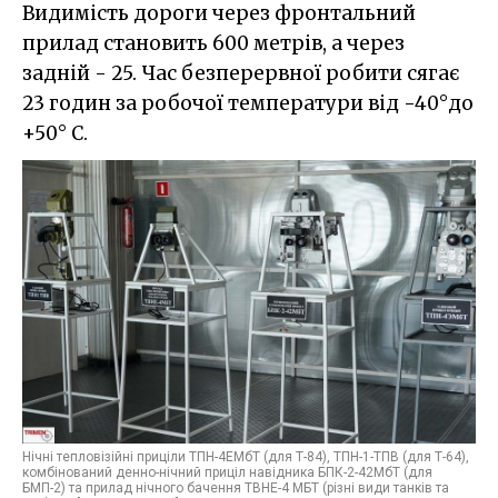
Видимість дороги через фронтальний
прилад становить 600 метрів, а через
задній - 25. Час безперервної робити сягає
23 годин за робочої температури від -40°до
+50° С.
Нічні тепловізійні приціли ТПН-4ЕМбТ (для Т-84), ТПН-1-ТПВ (для Т-64),
комбінований денно-нічний приціл навідника БПК-2-42МбТ (для
БМП-2) та прилад нічного бачення ТВНЕ-4 МБТ (різні види танків та