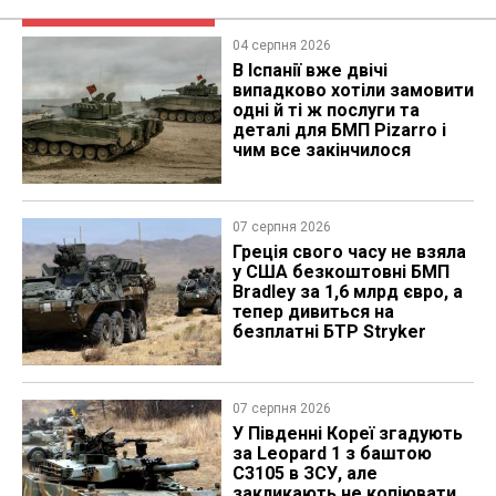
04 серпня 2026
В Іспанії вже двічі
випадково хотіли замовити
одні й ті ж послуги та
деталі для БМП Pizarro і
чим все закінчилося
07 серпня 2026
Греція свого часу не взяла
у США безкоштовні БМП
Bradley за 1,6 млрд євро, а
тепер дивиться на
безплатні БТР Stryker
07 серпня 2026
У Південні Кореї згадують
за Leopard 1 з баштою
C3105 в ЗСУ, але
закликають не копіювати