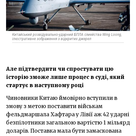
Китайський розвідувально-ударний БПЛА сімейства Wing Loong,
ілюстративне зображення з відкритих джерел
Але підтвердити чи спростувати цю
історію зможе лише процес в суді, який
стартує в наступному році
Чиновники Китаю ймовірно вступили в
змову з метою поставити військам
фельдмаршала Хафтара у Лівії аж 42 ударні
безпілотники загальною вартістю 1 мільярд
доларів. Поставка мала бути замаскована