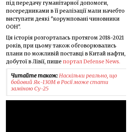
під передачу гуманітарної допомоги,
посередниками в її реалізації мали начебто
виступати деякі "корумповані чиновники
ООН".
Ця історія розгорталась протягом 2018-2021
років, при цьому також обговорювались
плани по можливій поставці в Китай нафти,
добутої в Лівії, пише
портал Defense News.
Читайте також:
Наскільки реально, що
бойовий Як-130М в Росії може стати
заміною Су-25