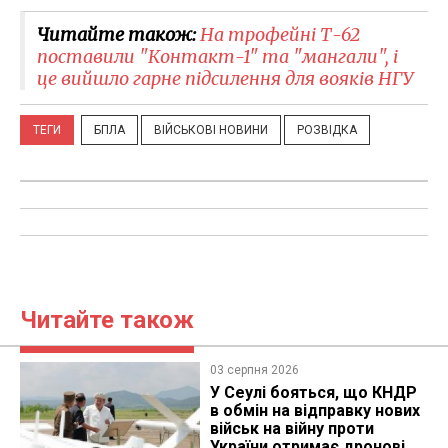
Читайте також:
На трофейні Т-62
поставили "Контакт-1" та "мангали", і
це вийшло гарне підсилення для вояків НГУ
ТЕГИ
БПЛА
ВІЙСЬКОВІ НОВИНИ
РОЗВІДКА
Читайте також
03 серпня 2026
У Сеулі бояться, що КНДР
в обмін на відправку нових
військ на війну проти
України отримає дронові