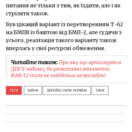
питання не тільки з тим, як їздити, але і як
стріляти також.
Був цікавий варіант із перетворенням Т-62
на БМПВ із баштою від БМП-2, але судячи з
усього, реалізація такого варіанту також
вперлась у свої ресурсні обмеження.
Читайте також:
Про яку ще артилерію в
ДПСУ відомо, бо реактивні міномети
RAK-12 там не найбільш незвичайне
ТЕГИ
ВІЙНА
ЗБРОЙНІ СИЛИ УКРАЇНИ
ТАНК