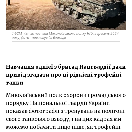
Т-62М під час навчань Миколаївського полку НГУ, вересень 2024
року, фото - прес-служба бригади
Навчання однієї з бригад Нацгвардії дали
привід згадати про ці рідкісні трофейні
танки
Миколаївський полк охорони громадського
порядку Національної гвардії України
показав фотографії з тренувань на полігоні
свого танкового взводу, і на цих кадрах ми
можемо побачити ніщо інше, як трофейні