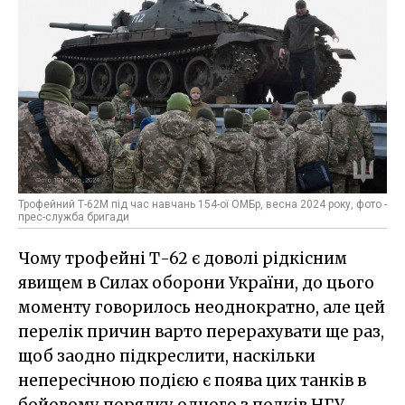
Трофейний Т-62М під час навчань 154-ої ОМБр, весна 2024 року, фото -
прес-служба бригади
Чому трофейні Т-62 є доволі рідкісним
явищем в Силах оборони України, до цього
моменту говорилось неоднократно, але цей
перелік причин варто перерахувати ще раз,
щоб заодно підкреслити, наскільки
непересічною подією є поява цих танків в
бойовому порядку одного з полків НГУ.