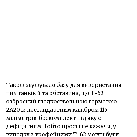
Також звужувало базу для використання
цих танків й та обставина, що Т-62
озброєний гладкоствольною гарматою
2А20 із нестандартним калібром 115
міліметрів, боєкомплект під яку є
дефіцитним. Тобто простіше кажучи, у
випадку з трофейними Т-62 могли бути