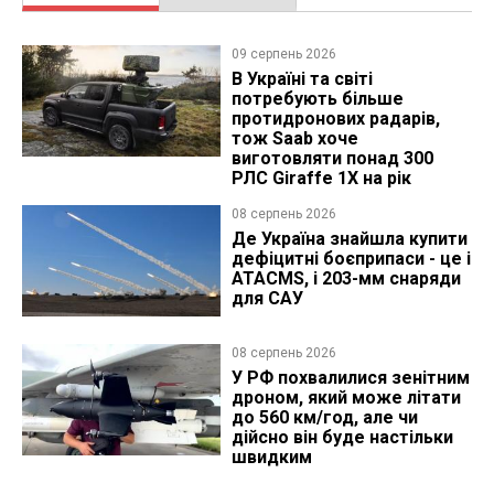
09 серпень 2026
В Україні та світі
потребують більше
протидронових радарів,
тож Saab хоче
виготовляти понад 300
РЛС Giraffe 1X на рік
08 серпень 2026
Де Україна знайшла купити
дефіцитні боєприпаси - це і
ATACMS, і 203-мм снаряди
для САУ
08 серпень 2026
У РФ похвалилися зенітним
дроном, який може літати
до 560 км/год, але чи
дійсно він буде настільки
швидким