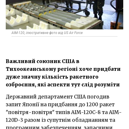
AIM-120, ілюстративне фото від US Air Force
Важливий союзник США в
Тихоокеанському регіоні хоче придбати
дуже значну кількість ракетного
озброєння, які аспекти тут слід розуміти
Державний департамент США погодив
запит Японії на придбання до 1200 ракет
"повітря-повітря" типів AIM-120C-8 та AIM-
120D-3 разом із супутнім обладнанням та
програмним забезпеченням, запасними