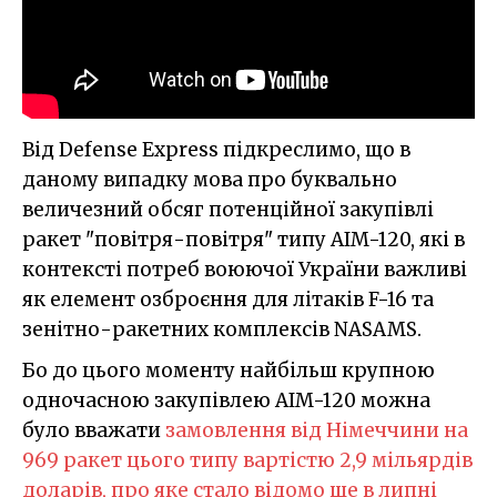
Від Defense Express підкреслимо, що в
даному випадку мова про буквально
величезний обсяг потенційної закупівлі
ракет "повітря-повітря" типу AIM-120, які в
контексті потреб воюючої України важливі
як елемент озброєння для літаків F-16 та
зенітно-ракетних комплексів NASAMS.
Бо до цього моменту найбільш крупною
одночасною закупівлею AIM-120 можна
було вважати
замовлення від Німеччини на
969 ракет цього типу вартістю 2,9 мільярдів
доларів, про яке стало відомо ще в липні