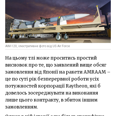
AIM-120, ілюстративне фото від US Air Force
На цьому тлі може проситись простий
висновок про те, що заявлений вище обсяг
замовлення від Японії на ракети AMRAAM –
це по суті рік безперервної роботи усіх
потужностей корпорації Raytheon, які б
довелось зосереджувати на виконання
лише цього контракту, в збиток іншим
замовленням.