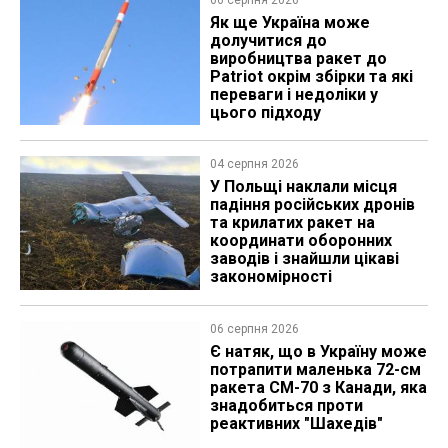
06 серпня 2026
Як ще Україна може
долучитися до
виробництва ракет до
Patriot окрім збірки та які
переваги і недоліки у
цього підходу
04 серпня 2026
У Польщі наклали місця
падіння російських дронів
та крилатих ракет на
координати оборонних
заводів і знайшли цікаві
закономірності
06 серпня 2026
Є натяк, що в Україну може
потрапити маленька 72-см
ракета CM-70 з Канади, яка
знадобиться проти
реактивних "Шахедів"