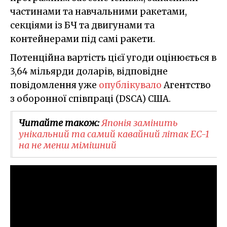
частинами та навчальними ракетами,
секціями із БЧ та двигунами та
контейнерами під самі ракети.
Потенційна вартість цієї угоди оцінюється в
3,64 мільярди доларів, відповідне
повідомлення уже
опублікувало
Агентство
з оборонної співпраці (DSCA) США.
Читайте також:
Японія замінить
унікальний та самий кавайний літак EC-1
на не менш мімішний