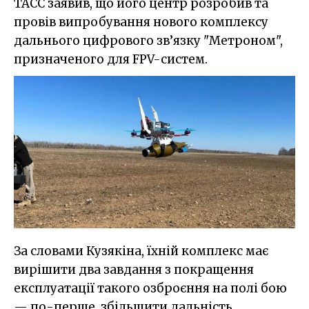
ТАСС заявив, що його центр розробив та
провів випробування нового комплексу
дальнього цифрового зв’язку "Метроном",
призначеного для FPV-систем.
За словами Кузякіна, їхній комплекс має
вирішити два завдання з покращення
експлуатації такого озброєння на полі бою
— по-перше, збільшити дальність