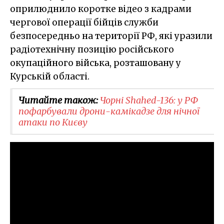
оприлюднило коротке відео з кадрами
чергової операції бійців служби
безпосередньо на території РФ, які уразили
радіотехнічну позицію російського
окупаційного війська, розташовану у
Курській області.
Читайте також:
Чорні Shahed-136: у РФ
пофарбували дрони-камікадзе для нічної
атаки по Києву