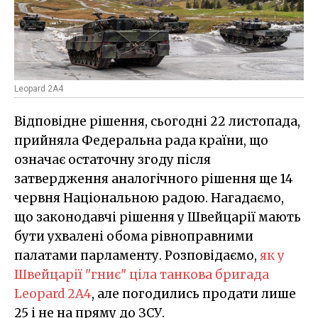
Leopard 2A4
Відповідне рішення, сьогодні 22 листопада,
прийняла Федеральна рада країни, що
означає остаточну згоду після
затвердження аналогічного рішення ще 14
червня Національною радою. Нагадаємо,
що законодавчі рішення у Швейцарії мають
бути ухвалені обома рівноправними
палатами парламенту. Розповідаємо,
як у
Швейцарії "гниє" ціла танкова бригада
Leopard 2A4
, але погодились продати лише
25 і не на пряму до ЗСУ.