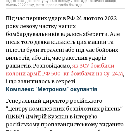
Підготовка до польоту Су-24 із складу 7 бригади тактичної авіації,
січень 2022 року, фото - прес-служба бригади
Під час перших ударів РФ 24 лютого 2022
року левову частку наших
бомбардувальників вдалось зберегти. Але
після того деяка кількість цих машин та
пілотів були втрачені або під час бойових
вильотів, або під час ракетних ударів
рашистів. Розповідаємо,
як ЗСУ бомбили
колони армії РФ 500-кг бомбами на Су-24М
,
і що залишилось в секреті.
Комплекс "Метроном" окупантів
Генеральний директор російського
"Центру комплексних безпілотних рішень"
(ЦКБР) Дмітрій Кузякін в інтерв’ю
російському пропагандистському виданню