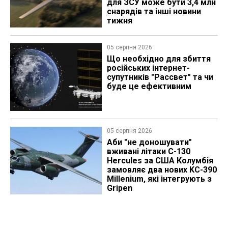
для ЗСУ може бути 3,4 млн
снарядів та інші новини
тижня
05 серпня 2026
Що необхідно для збиття
російських інтернет-
супутників "Рассвет" та чи
буде це ефективним
05 серпня 2026
Аби "не доношувати"
вживані літаки C-130
Hercules за США Колумбія
замовляє два нових KC-390
Millenium, які інтегрують з
Gripen