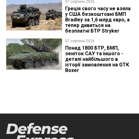
07 серпень 2026
Греція свого часу не взяла
у США безкоштовні БМП
Bradley за 1,6 млрд євро, а
тепер дивиться на
безплатні БТР Stryker
07 серпень 2026
Понад 1800 БТР, БМП,
зеніток САУ та іншого -
деталі найбільшого в
історії замовлення на GTK
Boxer