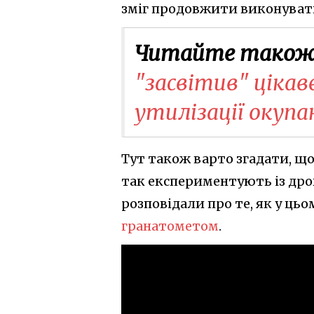
зміг продовжити виконувати
Читайте також
"засвітив" цікаве
утилізації окупа
Тут також варто згадати, що
так експериментують із др
розповідали про те, як у цьо
гранатометом
.