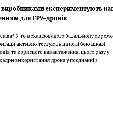
м з виробниками експериментують на
енням для FPV-дронів
Булава" 3-го механізованого батальйону окремо
игади активно тестують на полі бою цікаві
нів та корисного навантаження, цього разу у
кадри використання дрона у поєднанні з