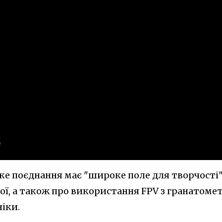
аке поєднання має "широке поле для творчості"
ої, а також про використання FPV з гранатоме
іки.