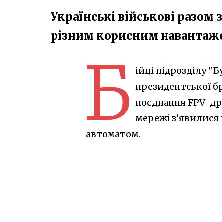
Українські військові разо
різним корисним навантаж
Б
ійці підрозділу "
президентської бр
поєднання FPV-дро
мережі з’явилися 
автоматом.