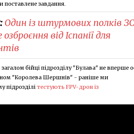
 поставлене завдання.
:
Один із штурмових полків З
 озброєння від Іспанії для
нтів
 загалом бійці підрозділу "Булава" не вперше о
оном "Королева Шершнів" - раніше ми
му підрозділі
тестують FPV-дрон із