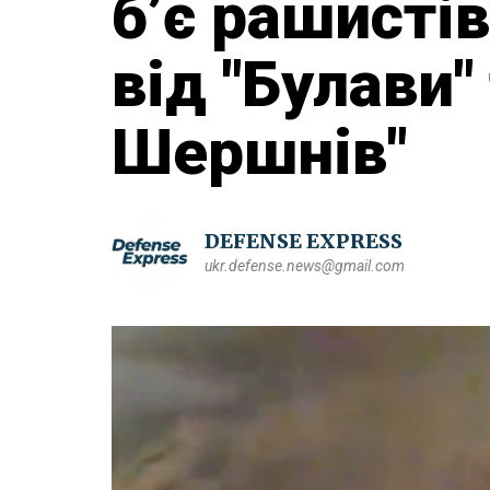
б’є рашистів
від "Булави"
Шершнів"
DEFENSE EXPRESS
ukr.defense.news@gmail.com