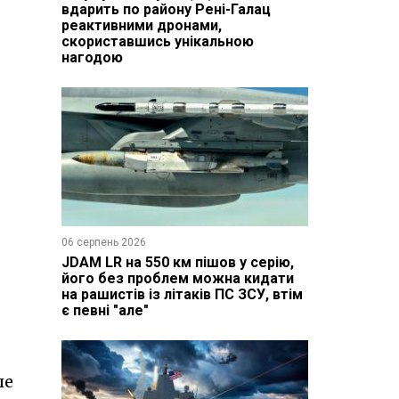
вдарить по району Рені-Галац
реактивними дронами,
скориставшись унікальною
нагодою
06 серпень 2026
JDAM LR на 550 км пішов у серію,
його без проблем можна кидати
на рашистів із літаків ПС ЗСУ, втім
є певні "але"
ле