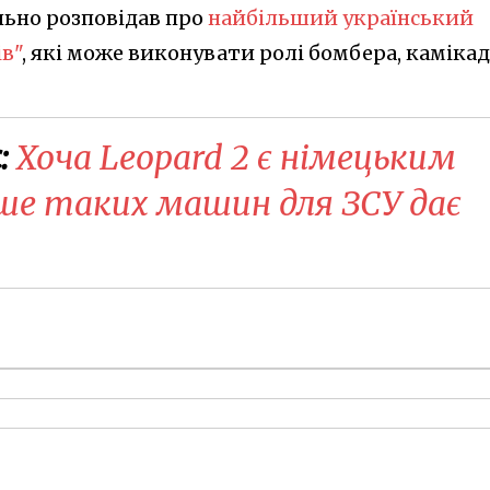
льно розповідав про
найбільший український
в"
, які може виконувати ролі бомбера, камікад
:
Хоча Leopard 2 є німецьким
ше таких машин для ЗСУ дає