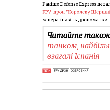
Раніше Defense Express дета
FPV-дрон "Королеву Шершні
мінера і навіть дрономатки.
Читайте також
танком, найбіль
взагалі Іспанія
ТЕГИ
FPV ДРОН
ОЗБРОЄННЯ