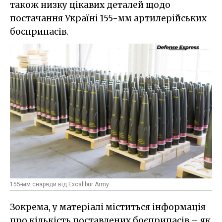
також низку цікавих деталей щодо
постачання Україні 155-мм артилерійських
боєприпасів.
155-мм снаряди від Excalibur Army
Зокрема, у матеріалі міститься інформація
про кількість поставлених боєприпасів – як