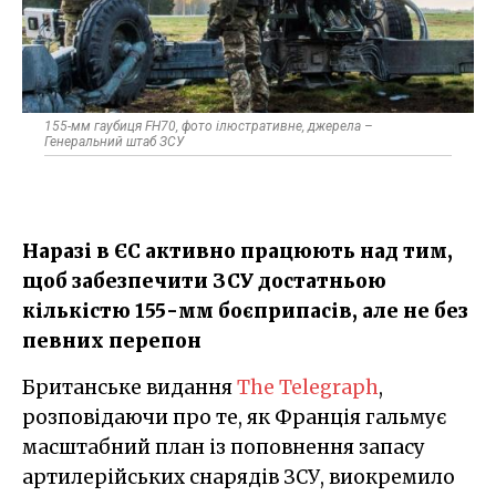
155-мм гаубиця FH70, фото ілюстративне, джерела –
Генеральний штаб ЗСУ
Наразі в ЄС активно працюють над тим,
щоб забезпечити ЗСУ достатньою
кількістю 155-мм боєприпасів, але не без
певних перепон
Британське видання
The Telegraph
,
розповідаючи про те, як Франція гальмує
масштабний план із поповнення запасу
артилерійських снарядів ЗСУ, виокремило