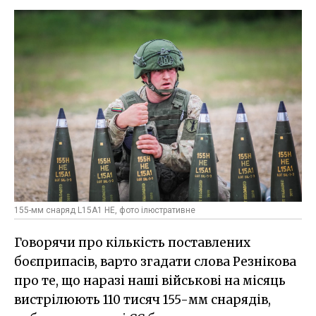
155-мм снаряд L15A1 HE, фото ілюстративне
Говорячи про кількість поставлених
боєприпасів, варто згадати слова Резнікова
про те, що наразі наші військові на місяць
вистрілюють 110 тисяч 155-мм снарядів,