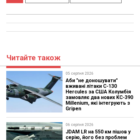
Читайте також
05 серпня 2026
Аби "не доношувати"
вживані літаки C-130
Hercules за США Колумбія
замовляє два нових KC-390
Millenium, які інтегрують з
Gripen
06 серпня 2026
JDAM LR на 550 км пішов у
серію, його без проблем