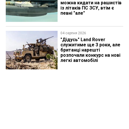
можна кидати на рашистів
із літаків ПС ЗСУ, втім є
певні "але"
04 серпня 2026
"Дідусь" Land Rover
служитиме ще 3 роки, але
британці нарешті
розпочали конкурс на нові
легкі автомобілі