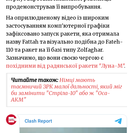
продемонстрував її випробування.
На оприлюдненому відео із широким
застосуванням комп'ютерної графіки
зафіксовано запуск ракети, яка отримала
назву Fattah та візуально подібна до Fateh-
110 та ракет на її базі типу Zolfaghar.
Зазначимо, що вони своєю чергою є
похідними від радянської ракети "Луна-М"
.
Читайте також:
Німці мають
таємничий ЗРК малої дальності, який міг
би замінити "Стріла-10" або ж "Оса-
АКМ"