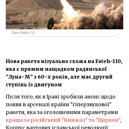
Пуск Fateh-110​
Нова ракета візуально схожа на Fateh-110,
яка є прямим нащадком радянської
"Луна-М" з 60-х років, але має другий
ступінь із двигуном
Після того, як в Ірані зробили анонс щодо
появи в арсеналі країни "гіперзвукової"
ракети, яка за оголошеними параметрами
краща за російський "Кинжал" та "Циркон"
,
Корпус вартових ісламської революції