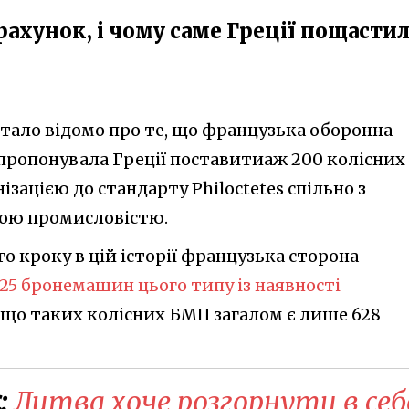
рахунок, і чому саме Греції пощасти
стало відомо про те, що французька оборонна
апропонувала Греції поставитиаж 200 колісних
ізацією до стандарту Philoctetes спільно з
ою промисловістю.
го кроку в цій історії французька сторона
25 бронемашин цього типу із наявності
у що таких колісних БМП загалом є лише 628
:
Литва хоче розгорнути в себ