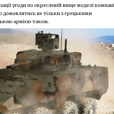
зації угоди по окресленій вище моделі компані
но домовлятись не тільки з грецькими
зькою армією також.