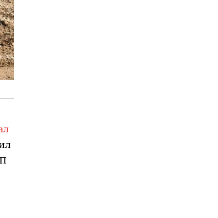
ал
сил
МП