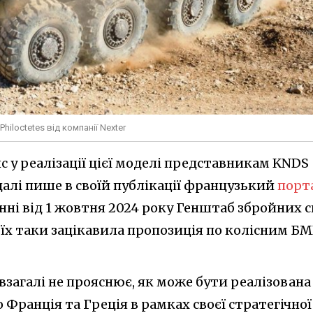
hiloctetes від компанії Nexter
с у реалізації цієї моделі представникам KNDS
 далі пише в своїй публікації французький
порт
енні від 1 жовтня 2024 року Генштаб збройних 
 їх таки зацікавила пропозиція по колісним Б
 взагалі не прояснює, як може бути реалізована
 Франція та Греція в рамках своєї стратегічної