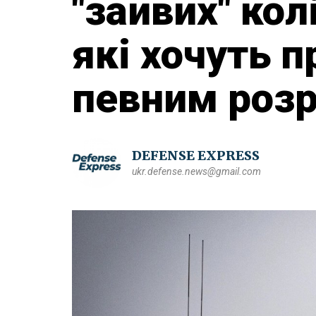
"зайвих" ко
які хочуть п
певним роз
DEFENSE EXPRESS
ukr.defense.news@gmail.com