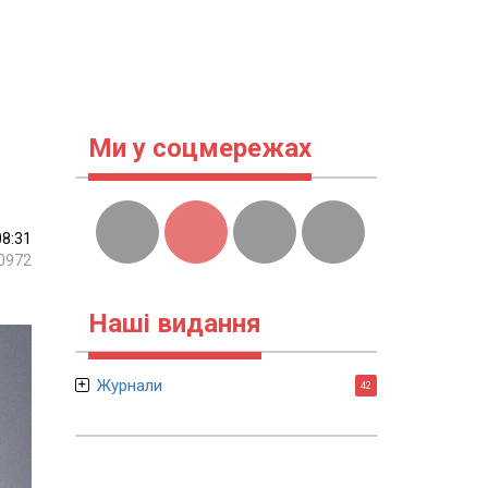
Ми у соцмережах
08:31
0972
Наші видання
Журнали
42