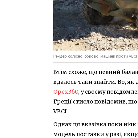
Рендер колісної бойової машини піхоти VBCI P
Втім схоже, що певний балан
вдалось таки знайти. Бо, як
Opex360
, у своєму повідомл
Греції стисло повідомив, що
VBCI.
Однак ця вказівка поки ніяк
модель поставки у разі, якщо