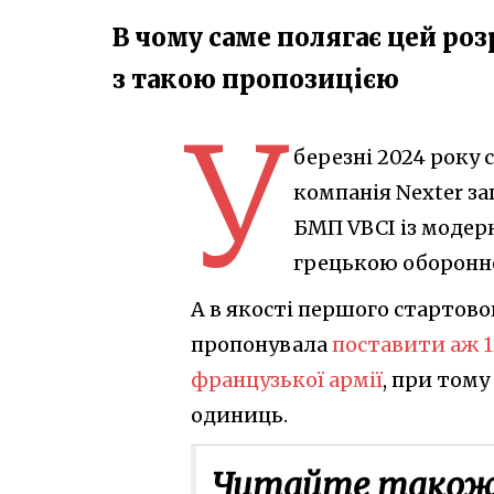
В чому саме полягає цей роз
з такою пропозицією
У
березні 2024 року 
компанія Nexter з
БМП VBCI із модерн
грецькою оборонн
А в якості першого стартово
пропонувала
поставити аж 1
французької армії
, при том
одиниць.
Читайте також