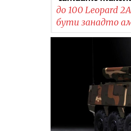
до 100 Leopard 2A
бути занадто а