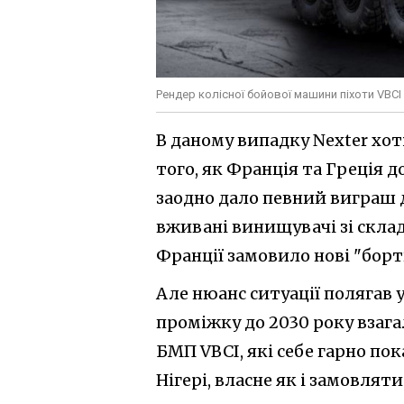
Рендер колісної бойової машини піхоти VBCI P
В даному випадку Nexter хо
того, як Франція та Греція д
заодно дало певний виграш
вживані винищувачі зі скла
Франції замовило нові "борт
Але нюанс ситуації полягав 
проміжку до 2030 року взага
БМП VBCI, які себе гарно пок
Нігері, власне як і замовля