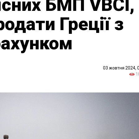
лісних БМП VBCI,
родати Греції з
рахунком
03 жовтня 2024, 
1