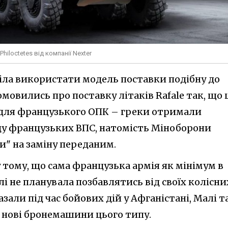
hiloctetes від компанії Nexter
тіла використати модель поставки подібну до
омовились про поставку літаків Rafale так, що 
 для французького ОПК – греки отримали
ду французьких ВПС, натомість Міноборони
и" на заміну переданим.
у тому, що сама французька армія як мінімум в
лі не планувала позбавлятись від своїх колісни
азали під час бойових дій у Афганістані, Малі т
ти нові бронемашини цього типу.