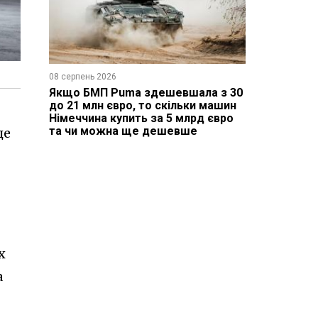
08 серпень 2026
Якщо БМП Puma здешевшала з 30
до 21 млн євро, то скільки машин
Німеччина купить за 5 млрд євро
та чи можна ще дешевше
це
х
а